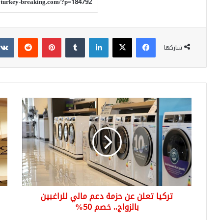
فيسبوك
‫X
لينكدإن
بينتيريست
شاركها
تركيا
عاج
تعلن
أرد
عن
يست
حزمة
لإص
دعم
قرار
مالي
بإض
للراغبين
عطل
بالزواج..
جدي
خصم
إلى
تركيا تعلن عن حزمة دعم مالي للراغبين
50%
الع
بالزواج.. خصم 50%
الر
في