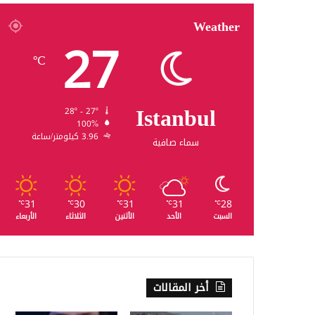
Weather
27
℃
Istanbul
28º - 27º
100%
3.96 كيلومتر/ساعة
سماء صافية
31
30
31
31
28
℃
℃
℃
℃
℃
السبت
الأحد
الأثنين
الثلاثاء
الأربعاء
أخر المقالات