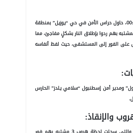
في ساعة متأخرة من ليل أمس، وتحديدًا عند الساعة 00:10، حاول حراس الأمن في حي “يوزيل” بمنطقة
لا أن المشتبه بهم ردوا بإطلاق النار بشكلٍ مفاجئ، مما
ُقل على الفور إلى المستشفى، حيث لفظ أنفاسه
ت:
ول” ومدير أمن إسطنبول “سلامي يلدز” الحارس
.
وب والإنقاذ:
قامت الشرطة بمراجعة كاميرات المراقبة في المنطقة، والتي سجلت لحظة هروب 3 مشتبه بهم فور