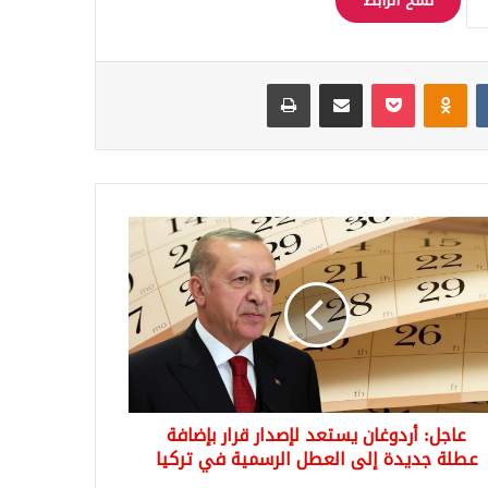
نسخ الرابط
Odnoklassniki
‫Pocket
مشاركة عبر البريد
طباعة
ل:
وغان
عد
دار
افة
ة
دة
عاجل: أردوغان يستعد لإصدار قرار بإضافة
طل
سمية
عطلة جديدة إلى العطل الرسمية في تركيا