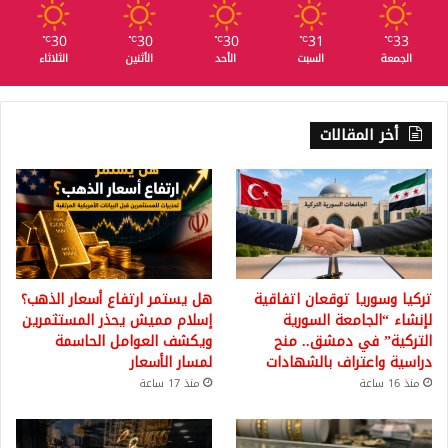
30
30
30
31
33
℃
℃
℃
℃
℃
الجمعة
السبت
الأحد
الأثنين
الثلاثاء
أخر المقالات
تركيا وسوريا توقعان اتفاقية
هل يستمر ارتفاع أسعار الذهب؟
لإنشاء “الجامعة السورية
إسلام مميش يحذر المستثمرين
التركية” في دمشق.. منح
ويكشف العوامل الحاسمة
دراسية واعتراف بالشهادات
لمسار الأسعار
منذ 16 ساعة
منذ 17 ساعة