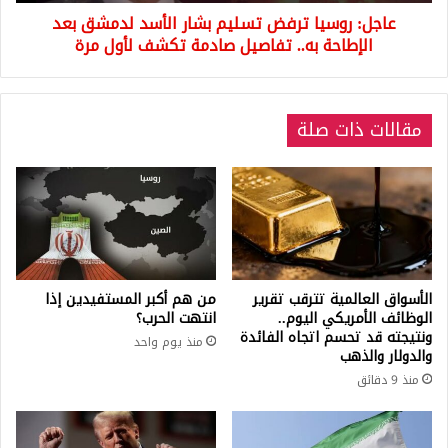
الإطاحة
عاجل: روسيا ترفض تسليم بشار الأسد لدمشق بعد
به..
تفاصيل
الإطاحة به.. تفاصيل صادمة تكشف لأول مرة
صادمة
تكشف
لأول
مقالات ذات صلة
مرة
الأسواق العالمية تترقب تقرير
من هم أكبر المستفيدين إذا
الوظائف الأمريكي اليوم..
انتهت الحرب؟
ونتيجته قد تحسم اتجاه الفائدة
منذ يوم واحد
والدولار والذهب
منذ 9 دقائق