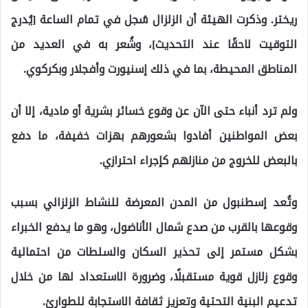
ريختر. وذكرت الهيئة أن الزلزال سُجل في تمام الساعة [يُدرج
التوقيت لاحقًا عند التحديث]، وشُعر به في العديد من
المناطق المحيطة، بما في ذلك إسنيورت وأفجلار وبكركوي.
ولم ترد أنباء حتى الآن عن وقوع خسائر بشرية أو مادية، إلا أن
بعض المواطنين أفادوا بشعورهم بهزات خفيفة، ما دفع
بالبعض للخروج من منازلهم كإجراء احترازي.
وتُعد إسطنبول من المدن المعرضة للنشاط الزلزالي بسبب
وقوعها بالقرب من صدع شمال الأناضول، وهو ما يدفع الخبراء
بشكل مستمر إلى تحذير السكان والسلطات من احتمالية
وقوع زلازل قوية مستقبلًا، وضرورة الاستعداد لها من خلال
تدعيم البنية التحتية وتعزيز ثقافة الاستجابة للطوارئ.