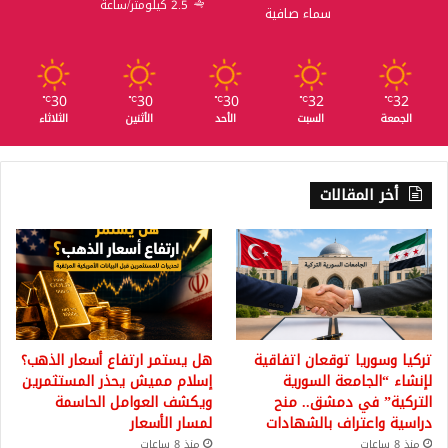
2.5 كيلومتر/ساعة
سماء صافية
30
30
30
32
32
℃
℃
℃
℃
℃
الجمعة
السبت
الأحد
الأثنين
الثلاثاء
أخر المقالات
تركيا وسوريا توقعان اتفاقية
هل يستمر ارتفاع أسعار الذهب؟
لإنشاء “الجامعة السورية
إسلام مميش يحذر المستثمرين
التركية” في دمشق.. منح
ويكشف العوامل الحاسمة
دراسية واعتراف بالشهادات
لمسار الأسعار
منذ 8 ساعات
منذ 8 ساعات