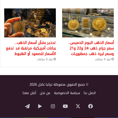
أسعار الذهب اليوم الخميس..
تحذير بشأن أسعار الذهب..
سعر جرام ذهب 24 و22 و21
بيانات أمريكية مرتقبة قد تدفع
وسعر ليرة ذهب جمهوريات
الأسعار للصعود أو الهبوط
منذ 9 ساعات
منذ 9 ساعات
© جميع الحقوق محفوظة تركيا عاجل 2026
اتصل بنا
سياسة الخصوصية
من نحن
أعلن معنا
‫X
فيسبوك
‫YouTube
انستقرام
‏Google
تيلقرام