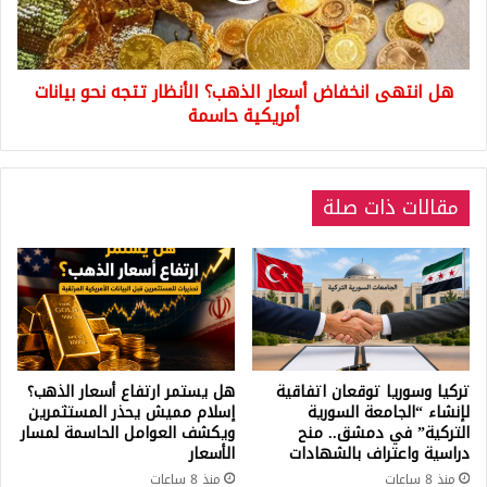
تتجه
نحو
بيانات
هل انتهى انخفاض أسعار الذهب؟ الأنظار تتجه نحو بيانات
أمريكية
حاسمة
أمريكية حاسمة
مقالات ذات صلة
تركيا وسوريا توقعان اتفاقية
هل يستمر ارتفاع أسعار الذهب؟
لإنشاء “الجامعة السورية
إسلام مميش يحذر المستثمرين
التركية” في دمشق.. منح
ويكشف العوامل الحاسمة لمسار
دراسية واعتراف بالشهادات
الأسعار
منذ 8 ساعات
منذ 8 ساعات