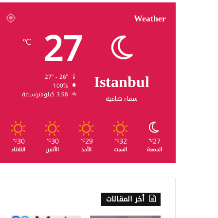
Weather
27
℃
Istanbul
27º - 26º
100%
3.98 كيلومتر/ساعة
سماء صافية
30
30
29
32
27
℃
℃
℃
℃
℃
الجمعة
السبت
الأحد
الأثنين
الثلاثاء
أخر المقالات