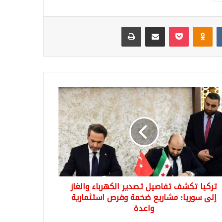
Odnoklassniki
‫Pocket
مشاركة عبر البريد
طباعة
ا
شف
صيل
ير
هرباء
از
يا:
ريع
تركيا تكشف تفاصيل تصدير الكهرباء والغاز
مة
رص
إلى سوريا: مشاريع ضخمة وفرص استثمارية
ثمارية
واعدة
دة