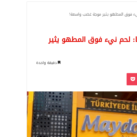
للبحث
يء فوق المطهو يثير موجة غضب واسعة!
 لحم نيء فوق المطهو يثير
دقيقة واحدة
‫Pocket
Odnoklassn