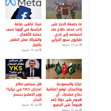
ما حقيقة الحجز على
ميتا تتلقى غرامة
راتب محمد صلاح بعد
قياسية في أوروبا بسبب
انضمامه إلى نادي
حماية الأطفال..
طرابزون سبور التركي
والشركة تعلن الطعن
بالقرار
منذ 13 دقيقة
منذ 19 دقيقة
تركيا والسعودية
هل سيتغير نظام
وباكستان توقع اتفاقية
امتحان YKS في تركيا؟
دفاع مشترك.. أي
وزير التعليم يحسم
هجوم على دولة يُعد
الجدل
هجوماً على الجميع
منذ 42 دقيقة
منذ 31 دقيقة