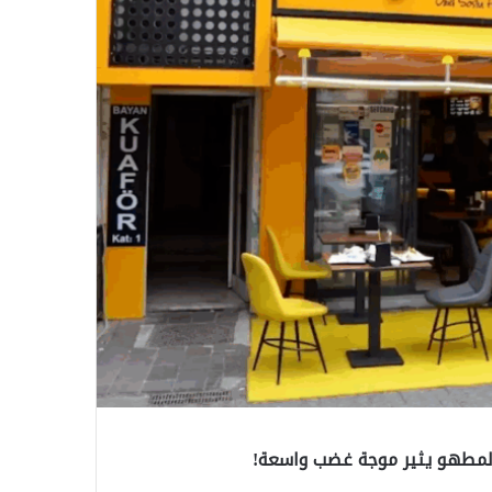
لمطهو يثير موجة غضب واسعة!