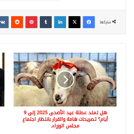
فيسبوك
‫X
لينكدإن
بينتيريست
شاركها
هل
تركي
تمتد
تك
عطلة
تفا
عيد
تصد
الأضحى
الك
2025
والغ
إلى
إلى
9
سور
أيام؟
مشا
هل تمتد عطلة عيد الأضحى 2025 إلى 9
تصريحات
ضخ
هامة
أيام؟ تصريحات هامة والقرار بانتظار اجتماع
وف
والقرار
است
مجلس الوزراء.
بانتظار
واع