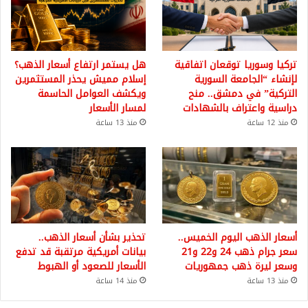
تركيا وسوريا توقعان اتفاقية
هل يستمر ارتفاع أسعار الذهب؟
لإنشاء “الجامعة السورية
إسلام مميش يحذر المستثمرين
التركية” في دمشق.. منح
ويكشف العوامل الحاسمة
دراسية واعتراف بالشهادات
لمسار الأسعار
منذ 12 ساعة
منذ 13 ساعة
أسعار الذهب اليوم الخميس..
تحذير بشأن أسعار الذهب..
سعر جرام ذهب 24 و22 و21
بيانات أمريكية مرتقبة قد تدفع
وسعر ليرة ذهب جمهوريات
الأسعار للصعود أو الهبوط
منذ 13 ساعة
منذ 14 ساعة