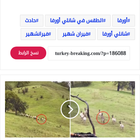
أورفا
الطقس في شانلي أورفا
حادث
شانلي أورفا
فيران شهير
فيرانشهير
نسخ الرابط
حمار
يثير
الدهشة
بعد
ظهوره
وسط
قطيع
من
الغزلان