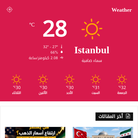
Weather
28
℃
Istanbul
32º - 27º
66%
2.08 كيلومتر/ساعة
سماء صافية
30
30
30
31
32
℃
℃
℃
℃
℃
الجمعة
السبت
الأحد
الأثنين
الثلاثاء
أخر المقالات