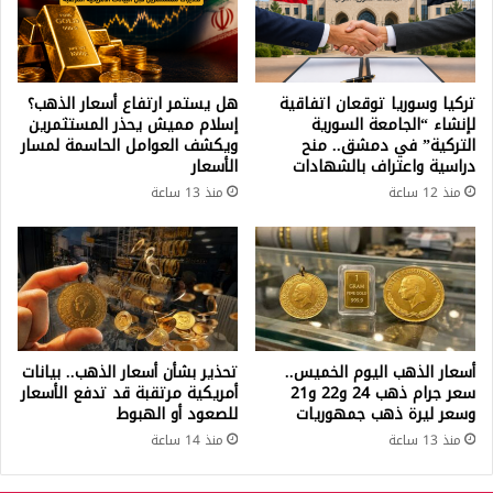
تركيا وسوريا توقعان اتفاقية
هل يستمر ارتفاع أسعار الذهب؟
لإنشاء “الجامعة السورية
إسلام مميش يحذر المستثمرين
التركية” في دمشق.. منح
ويكشف العوامل الحاسمة لمسار
دراسية واعتراف بالشهادات
الأسعار
منذ 12 ساعة
منذ 13 ساعة
أسعار الذهب اليوم الخميس..
تحذير بشأن أسعار الذهب.. بيانات
سعر جرام ذهب 24 و22 و21
أمريكية مرتقبة قد تدفع الأسعار
وسعر ليرة ذهب جمهوريات
للصعود أو الهبوط
منذ 13 ساعة
منذ 14 ساعة