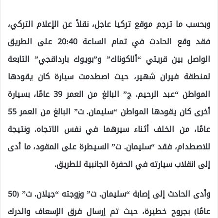
وبحسب ما ترجم موقع تركيا عاجل، نقلاً عن الإعلام التركي،
فقد وقع الحادث في تمام الساعة 20:40 على الطريق
الواصل بين قريتي “ألاكوناك” و”بويوك بارداقجي” التابعة
لمنطقة فيران شهير، حيث اصطدمت سيارة كان يقودها
المواطن “عبد الرحيم. ج” البالغ من العمر 39 عامًا، بسيارة
أخرى كان يقودها المواطن “سليمان. ت” البالغ من العمر 55
عامًا، من الخلف أثناء سيرهما في نفس الاتجاه. ونتيجة
للاصطدام، فقد “سليمان. ت” السيطرة على المقود، ما أدى
إلى انقلاب سيارته في الحفرة الجانبية للطريق.
وأدى الحادث إلى إصابة “سليمان. ت” وزوجته “جيلان. ت” (50
عامًا) بجروح خطيرة، حيث تم إرسال فرق الإسعاف والدرك