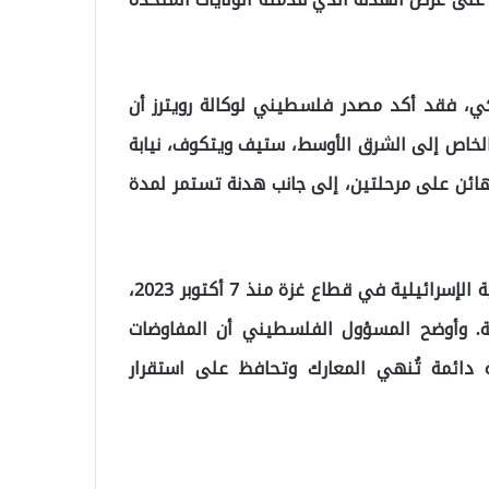
ركي، فقد أكد مصدر فلسطيني لوكالة رويترز أن
لخاص إلى الشرق الأوسط، ستيف ويتكوف، نيابة
لرئيس دونالد ترامب، والذي يشمل إطلاق سراح 10 رهائن على مرحلتين، إلى جانب هدنة تستمر لمدة
وتأتي هذه الموافقة في ظل استمرار العمليات العسكرية الإسرائيلية في قطاع غزة منذ 7 أكتوبر 2023،
عة. وأوضح المسؤول الفلسطيني أن المفاوضات
دائمة تُنهي المعارك وتحافظ على استقرار