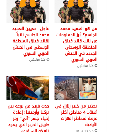
من هو العميد محمد
عاجل | تعيين العميد
الجاسم؟ أبرز المعلومات
محمد الجاسم نائباً
عن نائب قائد فيلق
لقائد فيلق المنطقة
المنطقة الوسطى
الوسطى في الجيش
الجديد في الجيش
العربي السوري
العربي السوري
منذ ساعتين
منذ ساعتين
تحذير من خبير زلازل في
حدث فريد من نوعه بين
أضنة.. 4 مناطق أكثر
تركيا وأرمينيا! إعادة
عرضة لمخاطر الهزات
إحياء جسر “آني” رمز
الأرضية
طريق الحرير الذي يعود
تاريخه إلى قرون
منذ 13 ساعة