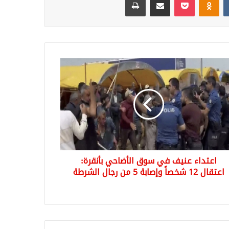
اء
ف
ق
ضاحي
رة:
قال
اً
اعتداء عنيف في سوق الأضاحي بأنقرة:
ابة
اعتقال 12 شخصاً وإصابة 5 من رجال الشرطة
ل
رطة