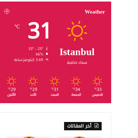
Weather
31
℃
Istanbul
33º - 25º
66%
3.69 كيلومتر/ساعة
سماء صافية
29
29
31
34
33
℃
℃
℃
℃
℃
الخميس
الجمعة
السبت
الأحد
الأثنين
أخر المقالات