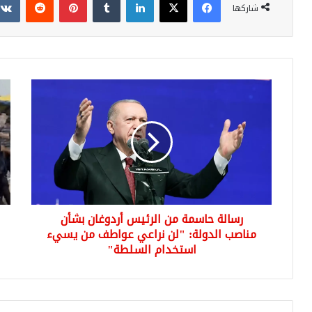
شاركها
رسالة
اعتد
حاسمة
عني
من
في
الرئيس
سو
أردوغان
الأ
بشأن
بأنق
مناصب
اعت
الدولة:
12
"لن
شخص
رسالة حاسمة من الرئيس أردوغان بشأن
نراعي
وإص
عواطف
مناصب الدولة: "لن نراعي عواطف من يسيء
5
من
من
استخدام السلطة"
يسيء
رجا
استخدام
الش
السلطة"