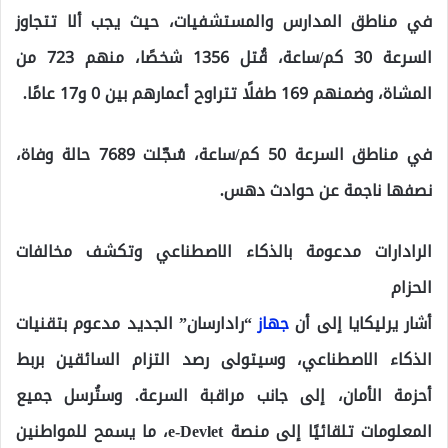
في مناطق المدارس والمستشفيات، حيث يجب ألا تتجاوز
السرعة 30 كم/ساعة، قُتل 1356 شخصًا، منهم 723 من
المشاة، وضمنهم 169 طفلًا تتراوح أعمارهم بين 0 و17 عامًا.
في مناطق السرعة 50 كم/ساعة، سُجّلت 7689 حالة وفاة،
نصفها ناجمة عن حوادث دهس.
الرادارات مدعومة بالذكاء الاصطناعي وتكشف مخالفات
الحزام
أشار يرليكايا إلى أن
جهاز
“رادارسان” الجديد مدعوم بتقنيات
الذكاء الاصطناعي، وسيتولى رصد التزام السائقين بربط
أحزمة الأمان، إلى جانب مراقبة السرعة. وستُرسل جميع
المعلومات تلقائيًا إلى منصة e-Devlet، ما يسمح للمواطنين