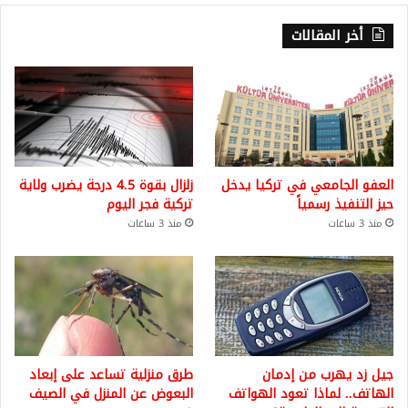
أخر المقالات
العفو الجامعي في تركيا يدخل
زلزال بقوة 4.5 درجة يضرب ولاية
حيز التنفيذ رسمياً
تركية فجر اليوم
منذ 3 ساعات
منذ 3 ساعات
جيل زد يهرب من إدمان
طرق منزلية تساعد على إبعاد
الهاتف.. لماذا تعود الهواتف
البعوض عن المنزل في الصيف