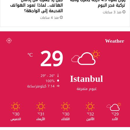
تركية فجر اليوم
الهاتف.. لماذا تعود الهواتف
القديمة إلى الواجهة؟
منذ 3 ساعات
منذ 4 ساعات
Weather
29
℃
Istanbul
29º - 26º
100%
7.14 كيلومتر/ساعة
غيوم متفرقة
30
31
30
32
29
℃
℃
℃
℃
℃
الأحد
الأثنين
الثلاثاء
الأربعاء
الخميس