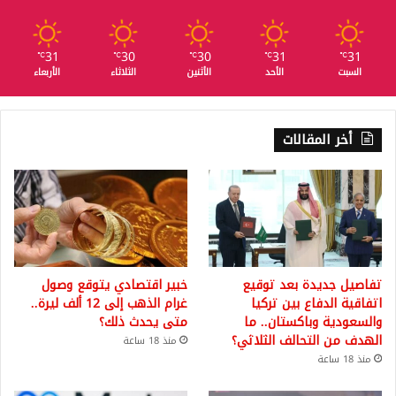
31
30
30
31
31
℃
℃
℃
℃
℃
السبت
الأحد
الأثنين
الثلاثاء
الأربعاء
أخر المقالات
تفاصيل جديدة بعد توقيع
خبير اقتصادي يتوقع وصول
اتفاقية الدفاع بين تركيا
غرام الذهب إلى 12 ألف ليرة..
والسعودية وباكستان.. ما
متى يحدث ذلك؟
الهدف من التحالف الثلاثي؟
منذ 18 ساعة
منذ 18 ساعة