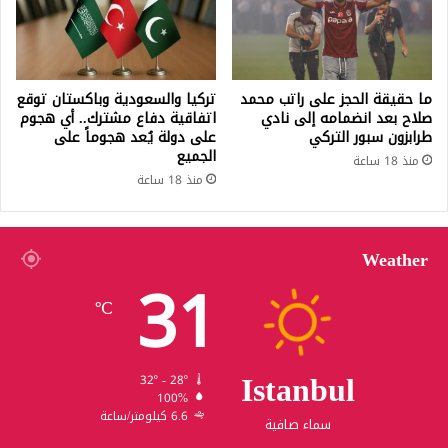
ما حقيقة الحجز على راتب محمد
تركيا والسعودية وباكستان توقع
صلاح بعد انضمامه إلى نادي
اتفاقية دفاع مشترك.. أي هجوم
طرابزون سبور التركي
على دولة يُعد هجوماً على
الجميع
منذ 18 ساعة
منذ 18 ساعة
Weather
31
℃
Istanbul
32º - 28º
100%
6.6 كيلومتر/ساعة
سماء صافية