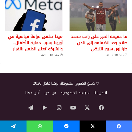
ما حقيقة الحجز على راتب محمد
ميتا تتلقى غرامة قياسية في
صلاح بعد انضمامه إلى نادي
أوروبا بسبب حماية الأطفال..
طرابزون سبور التركي
والشركة تعلن الطعن بالقرار
منذ 18 ساعة
منذ 18 ساعة
© جميع الحقوق محفوظة تركيا عاجل 2026
اتصل بنا
سياسة الخصوصية
من نحن
أعلن معنا
‫X
فيسبوك
‫YouTube
انستقرام
‏Google
تيلقرام
Play
يسبوك
‫X
ماسنجر
واتساب
تيلقرام