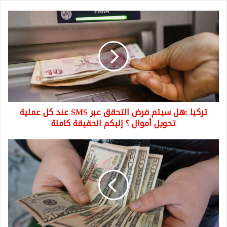
تركيا
:هل
سيتم
فرض
التحقق
عبر
SMS
عند
كل
تركيا :هل سيتم فرض التحقق عبر SMS عند كل عملية
عملية
تحويل
تحويل أموال ؟ إليكم الحقيقة كاملة
أموال
؟
حالة
إليكم
الدولار
الحقيقة
واليورو
كاملة
مقابل
الليرة
التركية
اليوم
السبت