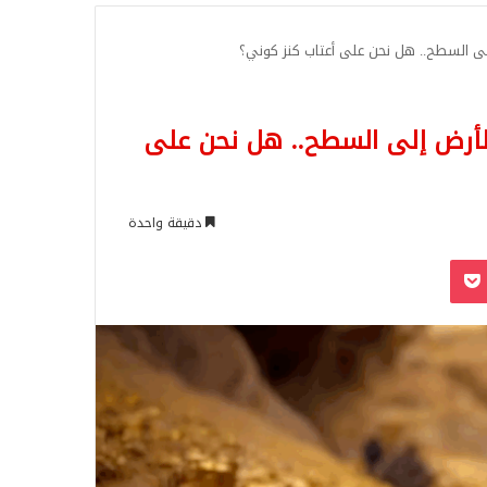
للبحث
ى السطح.. هل نحن على أعتاب كنز كوني؟
لأرض إلى السطح.. هل نحن على
دقيقة واحدة
‫Pocket
Odnoklassn