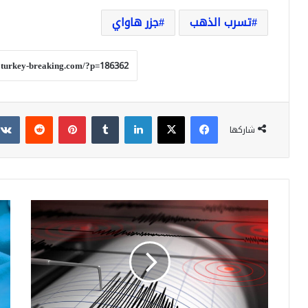
تسرب الذهب
جزر هاواي
فيسبوك
‫X
لينكدإن
بينتيريست
شاركها
تركيا:
ارتف
زلزال
أسع
يضرب
الذ
بينغول
مع
ظهر
بداي
اليوم
الأس
إلي
سع