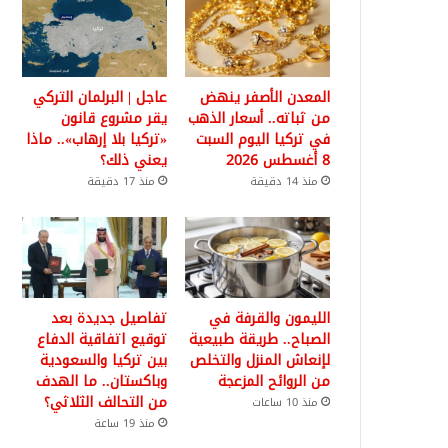
المعدن الأصفر ينهض
عاجل | البرلمان التركي
من ثباته.. أسعار الذهب
يقر مشروع قانون
في تركيا اليوم السبت
«تركيا بلا إرهاب».. ماذا
8 أغسطس 2026
يعني ذلك؟
منذ 14 دقيقة
منذ 17 دقيقة
الليمون والقرفة في
تفاصيل جديدة بعد
الصباح.. طريقة طبيعية
توقيع اتفاقية الدفاع
لإنعاش المنزل والتخلص
بين تركيا والسعودية
من الروائح المزعجة
وباكستان.. ما الهدف
من التحالف الثلاثي؟
منذ 10 ساعات
منذ 19 ساعة