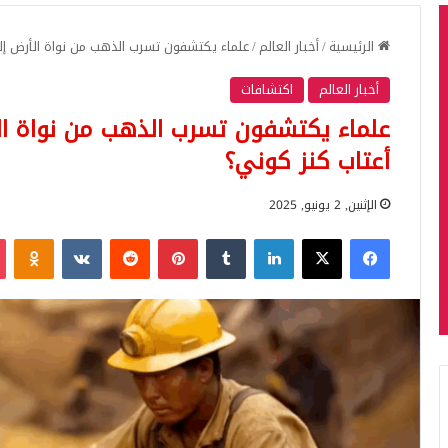
الرئيسية
/
أخبار العالم
/
علماء يكتشفون تسرب الذهب من نواة الأرض إل
أخبار العالم
اكتشافات
علماء يكتشفون تسرب الذهب من نواة ا
أعتاب كنز كوني؟
الإثنين, 2 يونيو, 2025
فيسبوك
‫X
لينكدإن
بينتيريست
iki