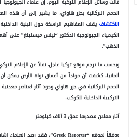
قالت وسائل الإعلام التركية اليوم، إن علماء الجيولوجي
الحمم البركانية بجزر هاواي، ما يشير إلى أن هذه ال
الاكتشاف
يقلب المفاهيم الراسخة حول البنية الداخلية
الكيمياء الجيولوجية الدكتور “نيلس ميسلينغ” على أهمي
الذهب”.
وبحسب ما ترجم موقع تركيا عاجل، نقلاً عن الإعلام التر
ألمانيا، كشفت أن مواداً من أعماق نواة الأرض يمكن 
الحمم البركانية في جزر هاواي وجود آثار لعناصر معدنية
التركيبة الداخلية للكوكب.
آثار معادن مصدرها عمق 3 آلاف كيلومتر
ووفقاً لموقع “Greek Reporter”، فق