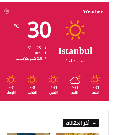
Weather
30
℃
Istanbul
31º - 28º
100%
5.8 كيلومتر/ساعة
سماء صافية
31
30
31
31
31
℃
℃
℃
℃
℃
السبت
الأحد
الأثنين
الثلاثاء
الأربعاء
أخر المقالات