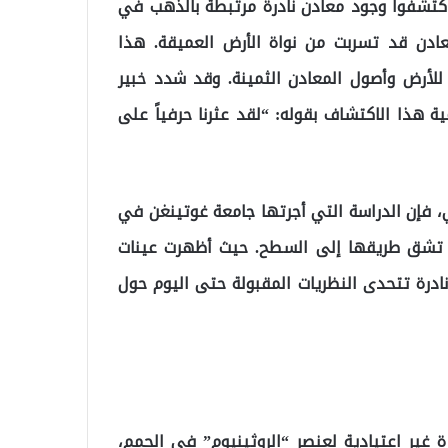
ا اكتشفوا وجود معادن نادرة مرتبطة بالذهب في
معادن قد تسربت من نواة الأرض العميقة. هذا
 للأرض وأصول المعادن الثمينة. وقد شدد خبير
ة هذا الاكتشاف بقوله: “لقد عثرنا حرفياً على
كي، فإن الدراسة التي أجرتها جامعة غوتينغن في
أن تشق طريقها إلى السطح. حيث أظهرت عينات
 نادرة تتحدى النظريات المقبولة حتى اليوم حول
د رصد العلماء إشارة غير اعتيادية لعنصر “الروثينيوم” في الحمم،