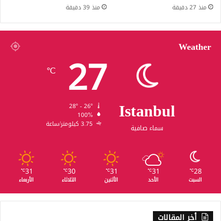
منذ 27 دقيقة
منذ 39 دقيقة
Weather
27
℃
Istanbul
28º - 26º
100%
3.75 كيلومتر/ساعة
سماء صافية
31
30
31
31
28
℃
℃
℃
℃
℃
السبت
الأحد
الأثنين
الثلاثاء
الأربعاء
أخر المقالات