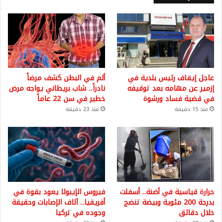
عاجل إيقاف رئيس بلدية في
ألم في البطن كشف مرضاً
إزمير عن مهامه بعد توقيفه
نادراً.. شاب بريطاني يواجه مرض
في قضية فساد ورشوة
خطير في سن 22 عاماً
منذ 15 دقيقة
منذ 23 دقيقة
حرارة قياسية في أضنة.. أسفلت
فيروس الإيبولا يعود بقوة في
بدرجة 200 مئوية وبيضة تنضج
أفريقيا.. آلاف الإصابات وحقيقة
خلال دقائق
وجوده في تركيا