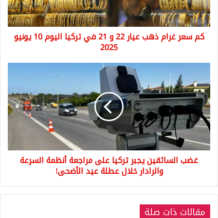
و
21
في
كم سعر غرام ذهب عيار 22 و 21 في تركيا اليوم 10 يونيو
تركيا
اليوم
2025
10
يونيو
غضب
2025
السائقين
يجبر
تركيا
على
مراجعة
أنظمة
السرعة
والرادار
غضب السائقين يجبر تركيا على مراجعة أنظمة السرعة
خلال
عطلة
والرادار خلال عطلة عيد الأضحى!
عيد
الأضحى!
مقالات ذات صلة