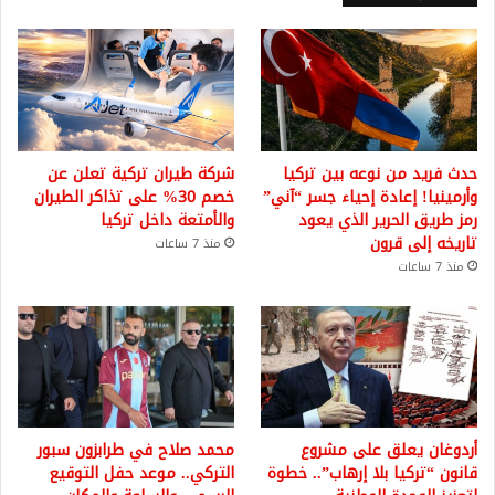
حدث فريد من نوعه بين تركيا
شركة طيران تركية تعلن عن
وأرمينيا! إعادة إحياء جسر “آني”
خصم 30% على تذاكر الطيران
رمز طريق الحرير الذي يعود
والأمتعة داخل تركيا
تاريخه إلى قرون
منذ 7 ساعات
منذ 7 ساعات
أردوغان يعلق على مشروع
محمد صلاح في طرابزون سبور
قانون “تركيا بلا إرهاب”.. خطوة
التركي.. موعد حفل التوقيع