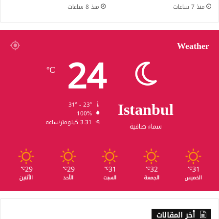
منذ 7 ساعات
منذ 8 ساعات
Weather
24
℃
Istanbul
31º - 23º
100%
3.31 كيلومتر/ساعة
سماء صافية
29
29
31
32
31
℃
℃
℃
℃
℃
الخميس
الجمعة
السبت
الأحد
الأثنين
أخر المقالات