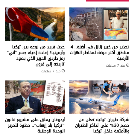
الليلة
تحذير من خبير زلازل في أضنة.. 4
حدث فريد من نوعه بين تركيا
مناطق أكثر عرضة لمخاطر الهزات
وأرمينيا! إعادة إحياء جسر “آني”
الأرضية
رمز طريق الحرير الذي يعود
تاريخه إلى قرون
منذ 7 ساعات
منذ 7 ساعات
شركة طيران تركية تعلن عن
أردوغان يعلق على مشروع قانون
خصم 30% على تذاكر الطيران
“تركيا بلا إرهاب”.. خطوة لتعزيز
والأمتعة داخل تركيا
الوحدة الوطنية