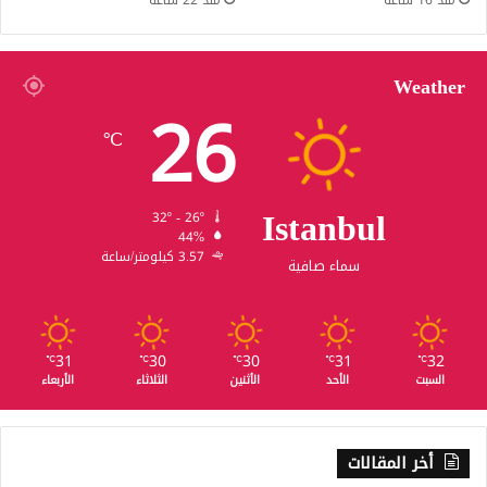
Weather
26
℃
Istanbul
32º - 26º
44%
3.57 كيلومتر/ساعة
سماء صافية
31
30
30
31
32
℃
℃
℃
℃
℃
السبت
الأحد
الأثنين
الثلاثاء
الأربعاء
أخر المقالات