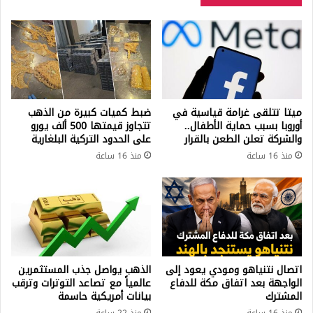
المواطنين
ميتا تتلقى غرامة قياسية في
ضبط كميات كبيرة من الذهب
أوروبا بسبب حماية الأطفال..
تتجاوز قيمتها 500 ألف يورو
والشركة تعلن الطعن بالقرار
على الحدود التركية البلغارية
منذ 16 ساعة
منذ 16 ساعة
اتصال نتنياهو ومودي يعود إلى
الذهب يواصل جذب المستثمرين
الواجهة بعد اتفاق مكة للدفاع
عالمياً مع تصاعد التوترات وترقب
المشترك
بيانات أمريكية حاسمة
منذ 16 ساعة
منذ 22 ساعة