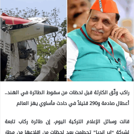
راكب وثّق الكارثة قبل لحظات من سقوط الطائرة في الهند..
أعطال صادمة و290 قتيلاً في حادث مأساوي يهز العالم
قالت وسائل الإعلام التركية اليوم، إن طائرة ركاب تابعة
لشركة “إير إنديا” تحطمت بعد لحظات من إقلاعها من مطار