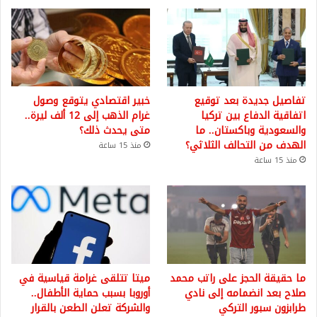
تفاصيل جديدة بعد توقيع
خبير اقتصادي يتوقع وصول
اتفاقية الدفاع بين تركيا
غرام الذهب إلى 12 ألف ليرة..
والسعودية وباكستان.. ما
متى يحدث ذلك؟
الهدف من التحالف الثلاثي؟
منذ 15 ساعة
منذ 15 ساعة
ما حقيقة الحجز على راتب محمد
ميتا تتلقى غرامة قياسية في
صلاح بعد انضمامه إلى نادي
أوروبا بسبب حماية الأطفال..
طرابزون سبور التركي
والشركة تعلن الطعن بالقرار