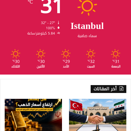
31
℃
Istanbul
32º - 27º
100%
5.84 كيلومتر/ساعة
سماء صافية
30
30
29
32
31
℃
℃
℃
℃
℃
الجمعة
السبت
الأحد
الأثنين
الثلاثاء
أخر المقالات