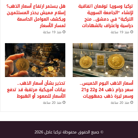
تركيا وسوريا توقعان اتفاقية
هل يستمر ارتفاع أسعار الذهب؟
لإنشاء “الجامعة السورية
إسلام مميش يحذر المستثمرين
التركية” في دمشق.. منح
ويكشف العوامل الحاسمة
دراسية واعتراف بالشهادات
لمسار الأسعار
منذ 19 ساعة
منذ 19 ساعة
أسعار الذهب اليوم الخميس..
تحذير بشأن أسعار الذهب..
سعر جرام ذهب 24 و22 و21
بيانات أمريكية مرتقبة قد تدفع
وسعر ليرة ذهب جمهوريات
الأسعار للصعود أو الهبوط
منذ 20 ساعة
منذ 20 ساعة
© جميع الحقوق محفوظة تركيا عاجل 2026