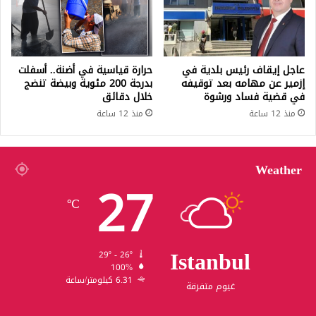
عاجل إيقاف رئيس بلدية في
حرارة قياسية في أضنة.. أسفلت
إزمير عن مهامه بعد توقيفه
بدرجة 200 مئوية وبيضة تنضج
في قضية فساد ورشوة
خلال دقائق
منذ 12 ساعة
منذ 12 ساعة
Weather
27
℃
Istanbul
29º - 26º
100%
6.31 كيلومتر/ساعة
غيوم متفرقة