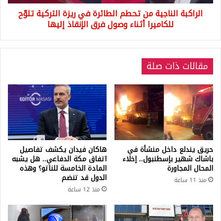
تلوّح
الراكبة الناجية من تحطم الطائرة في ريزة التركية تلوّح
للكاميرا
أثناء
للكاميرا أثناء وصول فرق الإنقاذ إليها
وصول
فرق
الإنقاذ
مقالات ذات صلة
إليها
حريق يندلع داخل منشأة في
هاكان فيدان يكشف تفاصيل
باشاك شهير بإسطنبول.. إخلاء
اتفاق مكة الدفاعي.. هل يشبه
المحال المجاورة
المادة الخامسة للناتو؟ وهذه
الدول قد تنضم
منذ 11 ساعة
منذ 12 ساعة