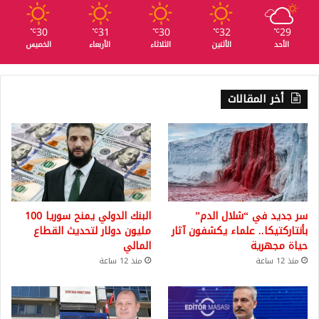
30
31
30
32
29
℃
℃
℃
℃
℃
الأحد
الأثنين
الثلاثاء
الأربعاء
الخميس
أخر المقالات
سر جديد في “شلال الدم”
البنك الدولي يمنح سوريا 100
بأنتاركتيكا.. علماء يكشفون آثار
مليون دولار لتحديث القطاع
حياة مجهرية
المالي
منذ 12 ساعة
منذ 12 ساعة