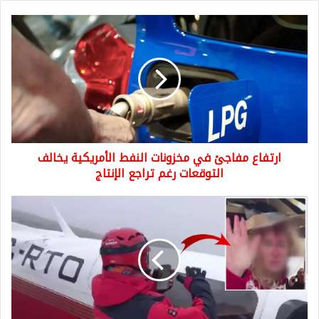
ارتفاع
مفاجئ
في
مخزونات
النفط
الأمريكية
يخالف
التوقعات
رغم
ارتفاع مفاجئ في مخزونات النفط الأمريكية يخالف
تراجع
الإنتاج
التوقعات رغم تراجع الإنتاج
الراكبة
الناجية
من
تحطم
الطائرة
في
ريزة
التركية