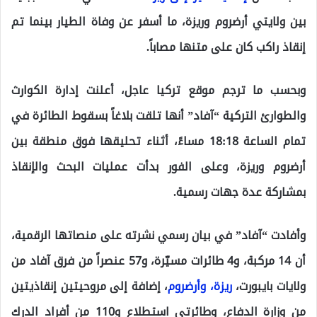
بين ولايتي أرضروم وريزة، ما أسفر عن وفاة الطيار بينما تم
إنقاذ راكب كان على متنها مصاباً.
وبحسب ما ترجم موقع تركيا عاجل، أعلنت إدارة الكوارث
والطوارئ التركية “آفاد” أنها تلقت بلاغاً بسقوط الطائرة في
تمام الساعة 18:18 مساءً، أثناء تحليقها فوق منطقة بين
أرضروم وريزة، وعلى الفور بدأت عمليات البحث والإنقاذ
بمشاركة عدة جهات رسمية.
وأفادت “آفاد” في بيان رسمي نشرته على منصاتها الرقمية،
أن 14 مركبة، و4 طائرات مسيّرة، و57 عنصراً من فرق آفاد من
ولايات بايبورت،
ريزة، وأرضروم
، إضافة إلى مروحيتين إنقاذيتين
من وزارة الدفاع، وطائرتي استطلاع و110 من أفراد الدرك