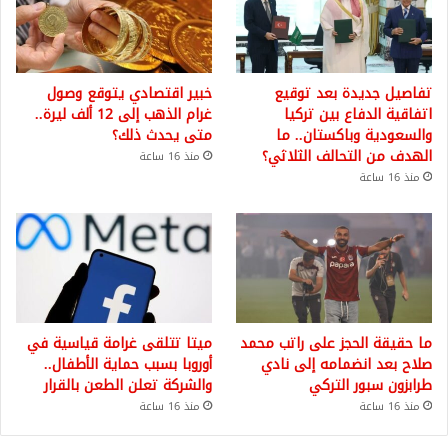
تفاصيل جديدة بعد توقيع
خبير اقتصادي يتوقع وصول
اتفاقية الدفاع بين تركيا
غرام الذهب إلى 12 ألف ليرة..
والسعودية وباكستان.. ما
متى يحدث ذلك؟
الهدف من التحالف الثلاثي؟
منذ 16 ساعة
منذ 16 ساعة
ما حقيقة الحجز على راتب محمد
ميتا تتلقى غرامة قياسية في
صلاح بعد انضمامه إلى نادي
أوروبا بسبب حماية الأطفال..
طرابزون سبور التركي
والشركة تعلن الطعن بالقرار
منذ 16 ساعة
منذ 16 ساعة