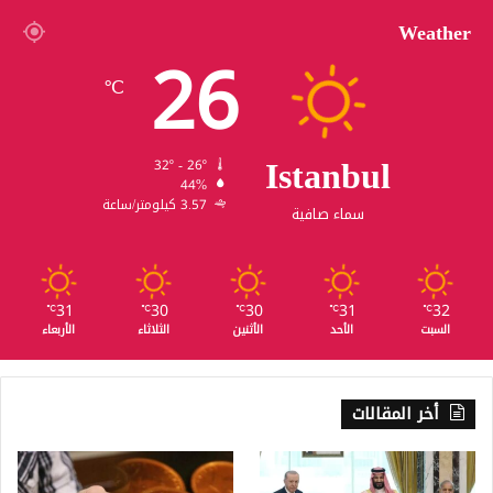
Weather
26
℃
Istanbul
32º - 26º
44%
3.57 كيلومتر/ساعة
سماء صافية
31
30
30
31
32
℃
℃
℃
℃
℃
السبت
الأحد
الأثنين
الثلاثاء
الأربعاء
أخر المقالات