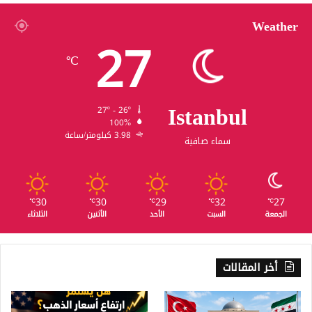
Weather
27
℃
Istanbul
27º - 26º
100%
3.98 كيلومتر/ساعة
سماء صافية
30
30
29
32
27
℃
℃
℃
℃
℃
الجمعة
السبت
الأحد
الأثنين
الثلاثاء
أخر المقالات