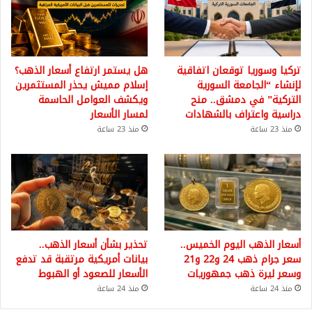
تركيا وسوريا توقعان اتفاقية
هل يستمر ارتفاع أسعار الذهب؟
لإنشاء “الجامعة السورية
إسلام مميش يحذر المستثمرين
التركية” في دمشق.. منح
ويكشف العوامل الحاسمة
دراسية واعتراف بالشهادات
لمسار الأسعار
منذ 23 ساعة
منذ 23 ساعة
أسعار الذهب اليوم الخميس..
تحذير بشأن أسعار الذهب..
سعر جرام ذهب 24 و22 و21
بيانات أمريكية مرتقبة قد تدفع
وسعر ليرة ذهب جمهوريات
الأسعار للصعود أو الهبوط
منذ 24 ساعة
منذ 24 ساعة