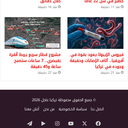
خطير في سن 22 عاماً
خلال دقائق
منذ 11 دقيقة
منذ 16 دقيقة
فيروس الإيبولا يعود بقوة في
مشروع قطار سريع يربط أنقرة
أفريقيا.. آلاف الإصابات وحقيقة
بقيصري.. 7 ساعات ستصبح
وجوده في تركيا
ساعة و45 دقيقة
منذ 21 دقيقة
منذ 27 دقيقة
© جميع الحقوق محفوظة تركيا عاجل 2026
اتصل بنا
سياسة الخصوصية
من نحن
أعلن معنا
‫X
فيسبوك
‫YouTube
انستقرام
‏Google
تيلقرام