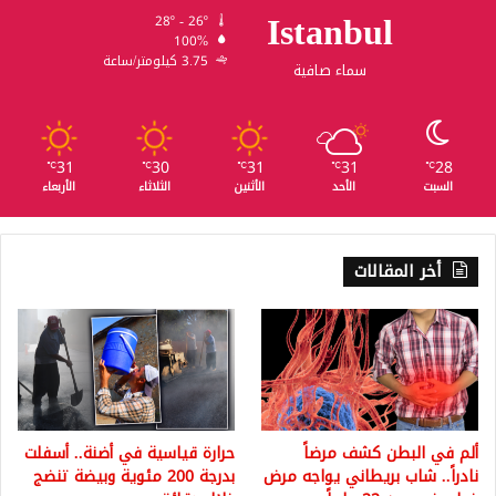
Istanbul
28º - 26º
100%
3.75 كيلومتر/ساعة
سماء صافية
31
30
31
31
28
℃
℃
℃
℃
℃
السبت
الأحد
الأثنين
الثلاثاء
الأربعاء
أخر المقالات
ألم في البطن كشف مرضاً
حرارة قياسية في أضنة.. أسفلت
نادراً.. شاب بريطاني يواجه مرض
بدرجة 200 مئوية وبيضة تنضج