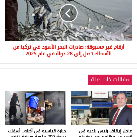
مسبوقة:
صادرات
البحر
الأسود
في
تركيا
من
أرقام غير مسبوقة: صادرات البحر الأسود في تركيا من
الأسماك
تصل
الأسماك تصل إلى 28 دولة في عام 2025
إلى
28
دولة
مقالات ذات صلة
في
عام
2025
عاجل إيقاف رئيس بلدية في
حرارة قياسية في أضنة.. أسفلت
إزمير عن مهامه بعد توقيفه
بدرجة 200 مئوية وبيضة تنضج