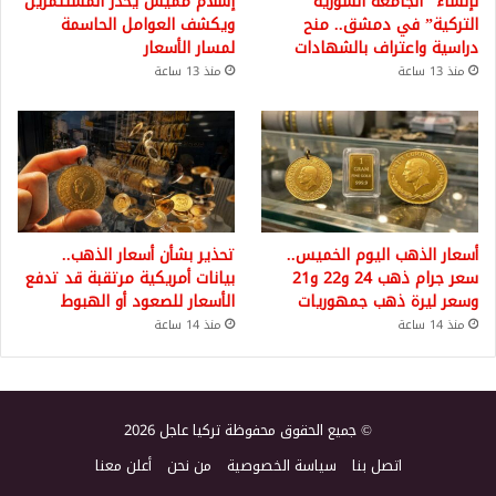
لإنشاء “الجامعة السورية
إسلام مميش يحذر المستثمرين
التركية” في دمشق.. منح
ويكشف العوامل الحاسمة
دراسية واعتراف بالشهادات
لمسار الأسعار
منذ 13 ساعة
منذ 13 ساعة
أسعار الذهب اليوم الخميس..
تحذير بشأن أسعار الذهب..
سعر جرام ذهب 24 و22 و21
بيانات أمريكية مرتقبة قد تدفع
وسعر ليرة ذهب جمهوريات
الأسعار للصعود أو الهبوط
منذ 14 ساعة
منذ 14 ساعة
© جميع الحقوق محفوظة تركيا عاجل 2026
اتصل بنا
سياسة الخصوصية
من نحن
أعلن معنا