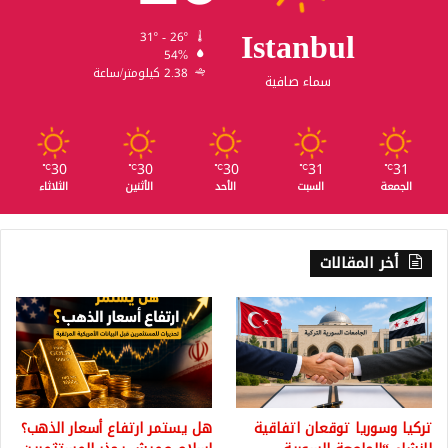
Istanbul
31º - 26º
54%
2.38 كيلومتر/ساعة
سماء صافية
30
30
30
31
31
℃
℃
℃
℃
℃
الجمعة
السبت
الأحد
الأثنين
الثلاثاء
أخر المقالات
تركيا وسوريا توقعان اتفاقية
هل يستمر ارتفاع أسعار الذهب؟