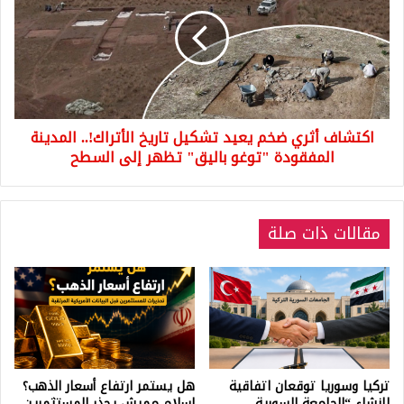
ضخم
يعيد
تشكيل
تاريخ
الأتراك!..
المدينة
المفقودة
اكتشاف أثري ضخم يعيد تشكيل تاريخ الأتراك!.. المدينة
"توغو
باليق"
المفقودة "توغو باليق" تظهر إلى السطح
تظهر
إلى
السطح
مقالات ذات صلة
تركيا وسوريا توقعان اتفاقية
هل يستمر ارتفاع أسعار الذهب؟
لإنشاء “الجامعة السورية
إسلام مميش يحذر المستثمرين