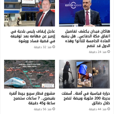
هاكان فيدان يكشف تفاصيل
عاجل إيقاف رئيس بلدية في
اتفاق مكة الدفاعي.. هل يشبه
إزمير عن مهامه بعد توقيفه
المادة الخامسة للناتو؟ وهذه
في قضية فساد ورشوة
الدول قد تنضم
منذ 32 دقيقة
منذ 24 دقيقة
حرارة قياسية في أضنة.. أسفلت
مشروع قطار سريع يربط أنقرة
بدرجة 200 مئوية وبيضة تنضج
بقيصري.. 7 ساعات ستصبح
خلال دقائق
ساعة و45 دقيقة
منذ 44 دقيقة
منذ 56 دقيقة