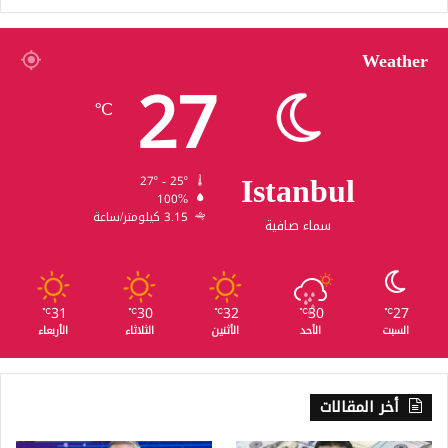
Weather
27
℃
Istanbul
27º - 25º
100%
3.15 كيلومتر/ساعة
سماء صافية
31
30
32
30
27
℃
℃
℃
℃
℃
السبت
الأحد
الأثنين
الثلاثاء
الأربعاء
أخر المقالات