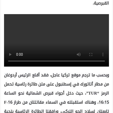
القبرصية.
وبحسب ما ترجم موقع تركيا عاجل، فقد أقلع
الرئيس أردوغان
من مطار أتاتورك في إسطنبول على متن طائرة رئاسية تحمل
الرمز “TUR”، حيث دخل أجواء قبرص الشمالية نحو الساعة
16:15، وهناك استقبلته في السماء مقاتلتان من طراز F-16
تابعتان لسلاح الجو التركي، ورافقتا الطائرة الرئاسية بتحية