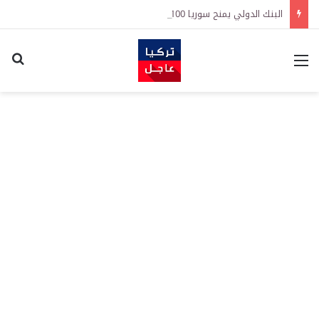
البنك الدولي يمنح سوريا 100 مليون دولار لتحديث القطاع المالي
القائمة
اكت