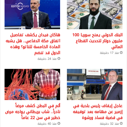
البنك الدولي يمنح سوريا 100
هاكان فيدان يكشف تفاصيل
مليون دولار لتحديث القطاع
اتفاق مكة الدفاعي.. هل يشبه
المالي
المادة الخامسة للناتو؟ وهذه
الدول قد تنضم
منذ 17 دقيقة
منذ 24 دقيقة
عاجل إيقاف رئيس بلدية في
ألم في البطن كشف مرضاً
إزمير عن مهامه بعد توقيفه
نادراً.. شاب بريطاني يواجه مرض
في قضية فساد ورشوة
خطير في سن 22 عاماً
منذ 32 دقيقة
منذ 40 دقيقة