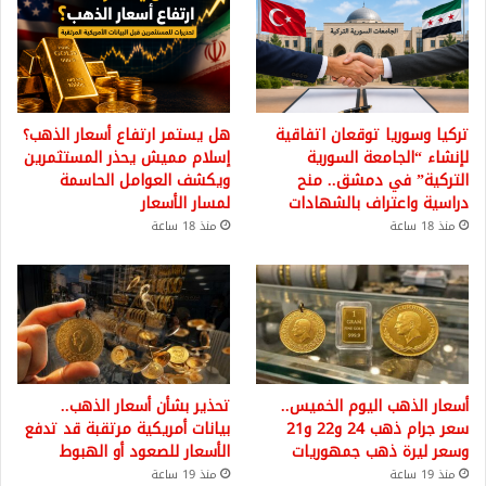
تركيا وسوريا توقعان اتفاقية
هل يستمر ارتفاع أسعار الذهب؟
لإنشاء “الجامعة السورية
إسلام مميش يحذر المستثمرين
التركية” في دمشق.. منح
ويكشف العوامل الحاسمة
دراسية واعتراف بالشهادات
لمسار الأسعار
منذ 18 ساعة
منذ 18 ساعة
أسعار الذهب اليوم الخميس..
تحذير بشأن أسعار الذهب..
سعر جرام ذهب 24 و22 و21
بيانات أمريكية مرتقبة قد تدفع
وسعر ليرة ذهب جمهوريات
الأسعار للصعود أو الهبوط
منذ 19 ساعة
منذ 19 ساعة