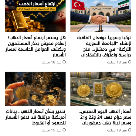
تركيا وسوريا توقعان اتفاقية
هل يستمر ارتفاع أسعار الذهب؟
لإنشاء “الجامعة السورية
إسلام مميش يحذر المستثمرين
التركية” في دمشق.. منح
ويكشف العوامل الحاسمة لمسار
دراسية واعتراف بالشهادات
الأسعار
منذ 18 ساعة
منذ 18 ساعة
أسعار الذهب اليوم الخميس..
تحذير بشأن أسعار الذهب.. بيانات
سعر جرام ذهب 24 و22 و21
أمريكية مرتقبة قد تدفع الأسعار
وسعر ليرة ذهب جمهوريات
للصعود أو الهبوط
منذ 19 ساعة
منذ 19 ساعة