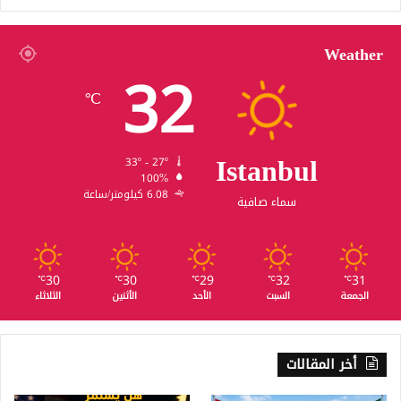
Weather
32
℃
Istanbul
33º - 27º
100%
6.08 كيلومتر/ساعة
سماء صافية
30
30
29
32
31
℃
℃
℃
℃
℃
الجمعة
السبت
الأحد
الأثنين
الثلاثاء
أخر المقالات