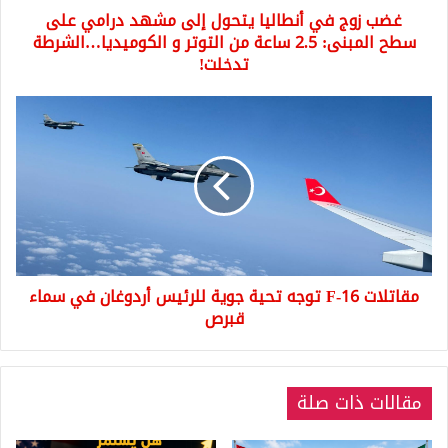
غضب زوج في أنطاليا يتحول إلى مشهد درامي على
سطح
المبنى:
سطح المبنى: 2.5 ساعة من التوتر و الكوميديا…الشرطة
2.5
تدخلت!
ساعة
من
مقاتلات
التوتر
F-
و
16
الكوميديا…
توجه
الشرطة
تحية
تدخلت!
جوية
للرئيس
أردوغان
في
مقاتلات F-16 توجه تحية جوية للرئيس أردوغان في سماء
سماء
قبرص
قبرص
مقالات ذات صلة