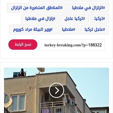
الزلزال في ملاطيا
المناطق المتضررة من الزلزال
تركيا
تركيا عاجل
زلزال في ملاطيا
عاجل تركيا
ملاطيا
وزير البيئة مراد كوروم
نسخ الرابط
غضب
زوج
في
أنطاليا
يتحول
إلى
مشهد
درامي
على