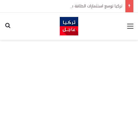
تركيا توسع استثمارات الطاقة في 3 قارات وتكشف هدفاً كبيراً
القائمة
اكت