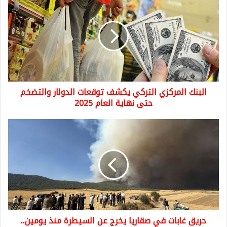
المركزي
التركي
يكشف
توقعات
الدولار
والتضخم
حتى
نهاية
البنك المركزي التركي يكشف توقعات الدولار والتضخم
العام
2025
حتى نهاية العام 2025
حريق
غابات
في
صقاريا
يخرج
عن
السيطرة
منذ
يومين..
حريق غابات في صقاريا يخرج عن السيطرة منذ يومين..
والنيران