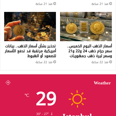
منذ 21 ساعة
منذ 21 ساعة
أسعار الذهب اليوم الخميس..
تحذير بشأن أسعار الذهب.. بيانات
سعر جرام ذهب 24 و22 و21
أمريكية مرتقبة قد تدفع الأسعار
وسعر ليرة ذهب جمهوريات
للصعود أو الهبوط
منذ 22 ساعة
منذ 22 ساعة
Weather
29
℃
30º - 27º