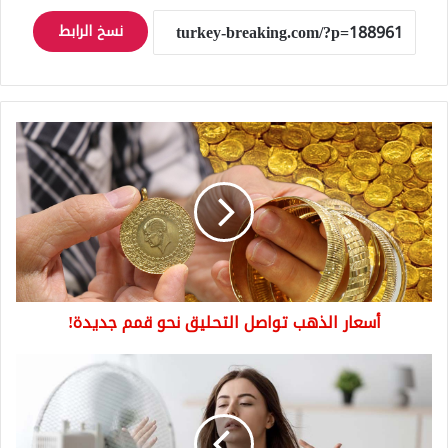
نسخ الرابط
أسعار
الذهب
تواصل
التحليق
نحو
قمم
جديدة!
أسعار الذهب تواصل التحليق نحو قمم جديدة!
تحذّير:
المراوح
قد
تضر
أكثر