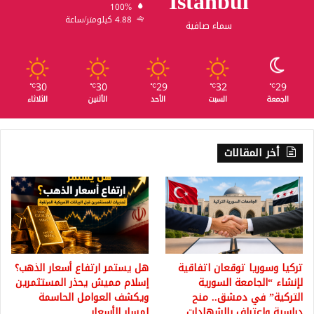
Istanbul
100%
4.88 كيلومتر/ساعة
سماء صافية
30
30
29
32
29
℃
℃
℃
℃
℃
الجمعة
السبت
الأحد
الأثنين
الثلاثاء
أخر المقالات
تركيا وسوريا توقعان اتفاقية
هل يستمر ارتفاع أسعار الذهب؟
لإنشاء “الجامعة السورية
إسلام مميش يحذر المستثمرين
التركية” في دمشق.. منح
ويكشف العوامل الحاسمة
دراسية واعتراف بالشهادات
لمسار الأسعار