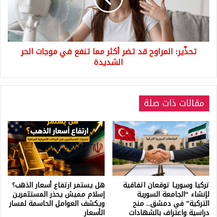
مما
تنفع
في
موجات
تحذّير: المراوح قد تضر أكثر مما تنفع في موجات الحر
الحر
الشديدة
الشديدة
مقالات ذات صلة
تركيا وسوريا توقعان اتفاقية
هل يستمر ارتفاع أسعار الذهب؟
لإنشاء “الجامعة السورية
إسلام مميش يحذر المستثمرين
التركية” في دمشق.. منح
ويكشف العوامل الحاسمة لمسار
دراسية واعتراف بالشهادات
الأسعار