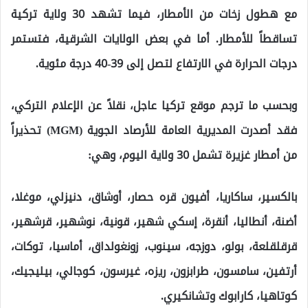
مع هطول زخات من الأمطار، فيما تشهد 30 ولاية تركية
تساقطاً للأمطار. أما في بعض الولايات الشرقية، فتستمر
درجات الحرارة في الارتفاع لتصل إلى 39-40 درجة مئوية.
وبحسب ما ترجم موقع تركيا عاجل، نقلاً عن الإعلام التركي،
فقد أصدرت المديرية العامة للأرصاد الجوية (MGM) تحذيراً
من أمطار غزيرة تشمل 30 ولاية اليوم، وهي:
بالكسير، ساكاريا، أفيون قره حصار، أوشاق، دنيزلي، موغلا،
أضنة، أنطاليا، أنقرة، إسكي شهير، قونية، نوشهير، قرشهير،
قرقلقلعة، بولو، دوزجه، سينوب، زونغولداق، أماسيا، توكات،
أرتفين، سامسون، طرابزون، ريزه، غيرسون، كوجالي، بيليجيك،
كوتاهيا، كارابوك وتشانكيري.