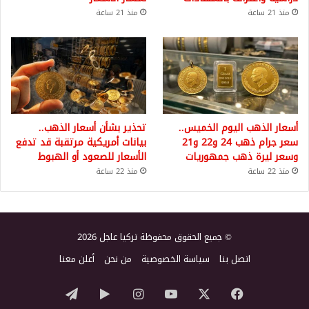
منذ 21 ساعة
منذ 21 ساعة
أسعار الذهب اليوم الخميس..
تحذير بشأن أسعار الذهب..
سعر جرام ذهب 24 و22 و21
بيانات أمريكية مرتقبة قد تدفع
وسعر ليرة ذهب جمهوريات
الأسعار للصعود أو الهبوط
منذ 22 ساعة
منذ 22 ساعة
© جميع الحقوق محفوظة تركيا عاجل 2026
اتصل بنا
سياسة الخصوصية
من نحن
أعلن معنا
‫X
فيسبوك
‫YouTube
انستقرام
‏Google
تيلقرام