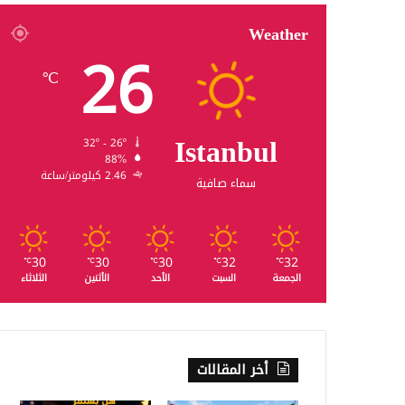
Weather
26
℃
Istanbul
32º - 26º
88%
2.46 كيلومتر/ساعة
سماء صافية
30
30
30
32
32
℃
℃
℃
℃
℃
الجمعة
السبت
الأحد
الأثنين
الثلاثاء
أخر المقالات