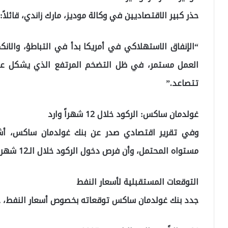
حذر كبير الاقتصاديين في وكالة موديز، مارك زاندي، قائلاً:
“الإنفاق الاستهلاكي في أمريكا بدأ في التباطؤ، وال
العمل مستمر، في ظل التضخم المرتفع الذي يشكل عائقا
تتصاعد.”
غولدمان ساكس: الركود خلال 12 شهراً وارد
وفي تقرير اقتصادي صدر عن بنك غولدمان ساكس، أشار 
مستواه المحتمل، وأن فرص دخول الركود خلال الـ12 شهراً القادمة قد ازدادت.
التوقعات المستقبلية لأسعار النفط
جدد بنك غولدمان ساكس توقعاته بخصوص أسعار النفط، حي