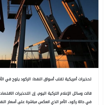
تحذيرات أمريكية تقلب أسواق النفط: الركود يلوح في الأفق وسعر
قالت وسائل الإعلام التركية اليوم، إن التحذيرات الاقتصا
في حالة ركود، الأمر الذي انعكس مباشرة على أسعار النف