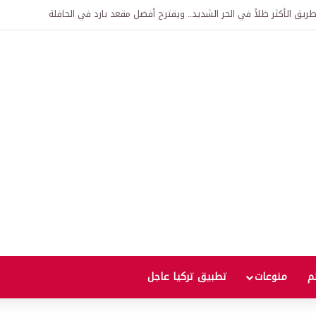
اقية لإنشاء “الجامعة السورية التركية” في دمشق.. منح دراسية واعتراف بالشهادات
لم
منوعات
تطبيق تركيا عاجل