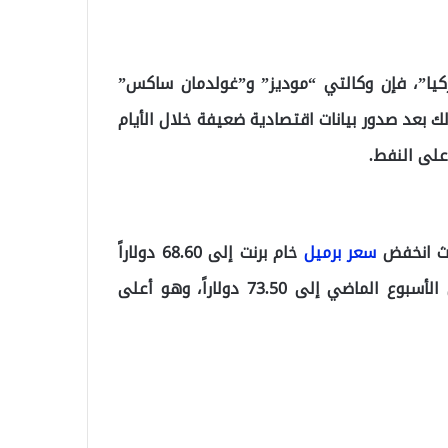
كيا”، فإن وكالتي “موديز” و”غولدمان ساكس”
لك بعد صدور بيانات اقتصادية ضعيفة خلال الأيام
على النفط.
يث انخفض
سعر برميل
خام برنت إلى 68.60 دولاراً
في ثاني أيام التداول من الأسبوع، بعدما كان قد وصل الأسبوع الماضي إلى 73.50 دولاراً، وهو أعلى