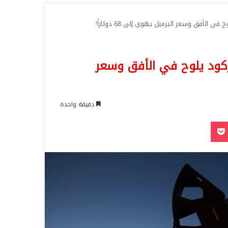
للبحث
 الأفق وسعر البرميل يهوي إلى 68 دولاراً!
ركود يلوح في الأفق وسعر
دقيقة واحدة
‫Pocket
Odnoklassn