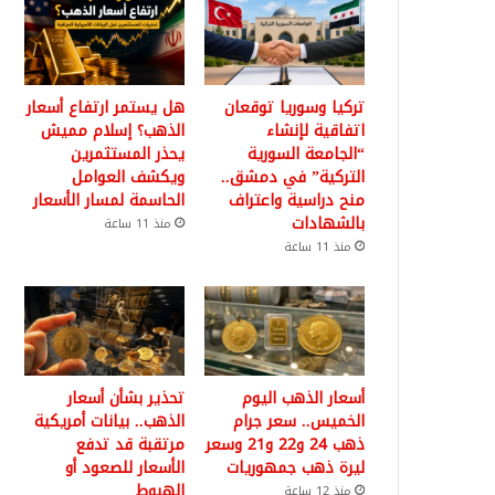
تركيا وسوريا توقعان
هل يستمر ارتفاع أسعار
اتفاقية لإنشاء
الذهب؟ إسلام مميش
“الجامعة السورية
يحذر المستثمرين
التركية” في دمشق..
ويكشف العوامل
منح دراسية واعتراف
الحاسمة لمسار الأسعار
بالشهادات
منذ 11 ساعة
منذ 11 ساعة
أسعار الذهب اليوم
تحذير بشأن أسعار
الخميس.. سعر جرام
الذهب.. بيانات أمريكية
ذهب 24 و22 و21 وسعر
مرتقبة قد تدفع
ليرة ذهب جمهوريات
الأسعار للصعود أو
الهبوط
منذ 12 ساعة