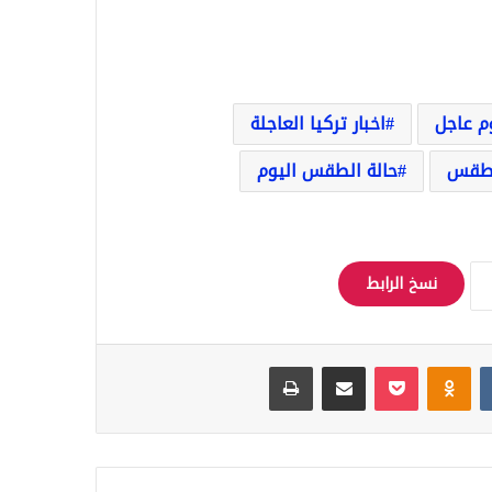
وم عاجل
اخبار تركيا العاجلة
لطقس
حالة الطقس اليوم
نسخ الرابط
Odnoklassniki
‫Pocket
مشاركة عبر البريد
طباعة