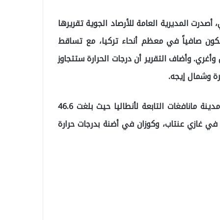
 أصدرت المديرية العامة للأرصاد الجوية تقريرها
ون صافياً في معظم أنحاء تركيا، مع تساقط
غري. وأضاف التقرير أن درجات الحرارة ستتجاوز
 وشمال إيجه.
وأشار التقرير إلى أن أعلى درجة حرارة سجلت كانت في مدينة مانافغات التابعة لأنطاليا حيث بلغت 46.6
ي غازي عنتاب، وكوزان في أضنة بدرجات حرارة