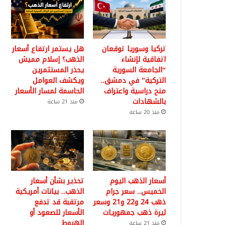
تركيا وسوريا توقعان
هل يستمر ارتفاع أسعار
اتفاقية لإنشاء
الذهب؟ إسلام مميش
“الجامعة السورية
يحذر المستثمرين
التركية” في دمشق..
ويكشف العوامل
منح دراسية واعتراف
الحاسمة لمسار الأسعار
بالشهادات
منذ 21 ساعة
منذ 20 ساعة
أسعار الذهب اليوم
تحذير بشأن أسعار
الخميس.. سعر جرام
الذهب.. بيانات أمريكية
ذهب 24 و22 و21 وسعر
مرتقبة قد تدفع
ليرة ذهب جمهوريات
الأسعار للصعود أو
الهبوط
منذ 21 ساعة