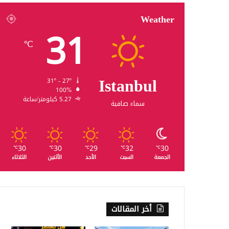
Weather
31
℃
Istanbul
31º - 27º
100%
5.27 كيلومتر/ساعة
سماء صافية
30
30
29
32
30
℃
℃
℃
℃
℃
الجمعة
السبت
الأحد
الأثنين
الثلاثاء
أخر المقالات