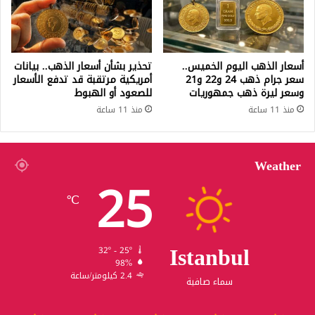
أسعار الذهب اليوم الخميس..
تحذير بشأن أسعار الذهب.. بيانات
سعر جرام ذهب 24 و22 و21
أمريكية مرتقبة قد تدفع الأسعار
وسعر ليرة ذهب جمهوريات
للصعود أو الهبوط
منذ 11 ساعة
منذ 11 ساعة
Weather
25
℃
Istanbul
32º - 25º
98%
2.4 كيلومتر/ساعة
سماء صافية