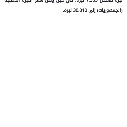
ليرة فسجل 7.365 ليرة، في حين وصل سعر الليرة الذهبية
(الجمهوريات) إلى 30.010 ليرة.