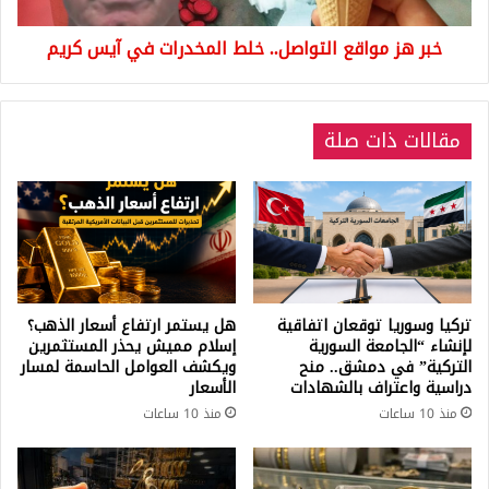
آيس
كريم
خبر هز مواقع التواصل.. خلط المخدرات في آيس كريم
مقالات ذات صلة
تركيا وسوريا توقعان اتفاقية
هل يستمر ارتفاع أسعار الذهب؟
لإنشاء “الجامعة السورية
إسلام مميش يحذر المستثمرين
التركية” في دمشق.. منح
ويكشف العوامل الحاسمة لمسار
دراسية واعتراف بالشهادات
الأسعار
منذ 10 ساعات
منذ 10 ساعات