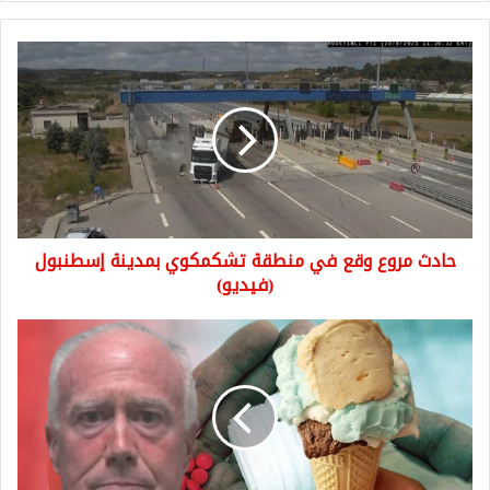
حادث
مروع
وقع
في
منطقة
تشكمكوي
بمدينة
إسطنبول
(فيديو)
حادث مروع وقع في منطقة تشكمكوي بمدينة إسطنبول
(فيديو)
خبر
هز
مواقع
التواصل..
خلط
المخدرات
في