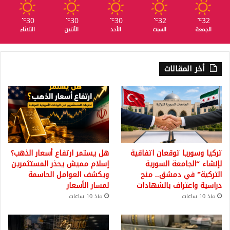
30
30
30
32
32
℃
℃
℃
℃
℃
الجمعة
السبت
الأحد
الأثنين
الثلاثاء
أخر المقالات
تركيا وسوريا توقعان اتفاقية
هل يستمر ارتفاع أسعار الذهب؟
لإنشاء “الجامعة السورية
إسلام مميش يحذر المستثمرين
التركية” في دمشق.. منح
ويكشف العوامل الحاسمة
دراسية واعتراف بالشهادات
لمسار الأسعار
منذ 10 ساعات
منذ 10 ساعات