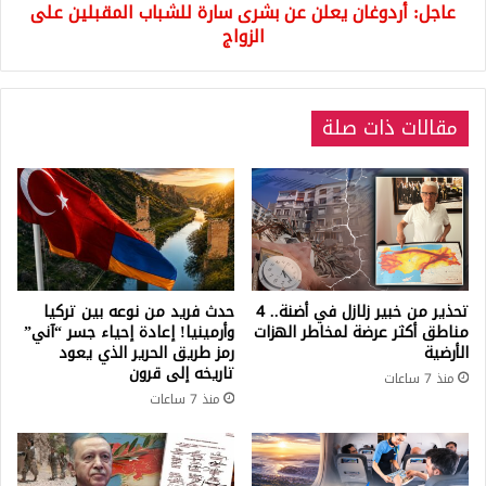
عاجل: أردوغان يعلن عن بشرى سارة للشباب المقبلين على
الزواج
الزواج
مقالات ذات صلة
تحذير من خبير زلازل في أضنة.. 4
حدث فريد من نوعه بين تركيا
مناطق أكثر عرضة لمخاطر الهزات
وأرمينيا! إعادة إحياء جسر “آني”
الأرضية
رمز طريق الحرير الذي يعود
تاريخه إلى قرون
منذ 7 ساعات
منذ 7 ساعات