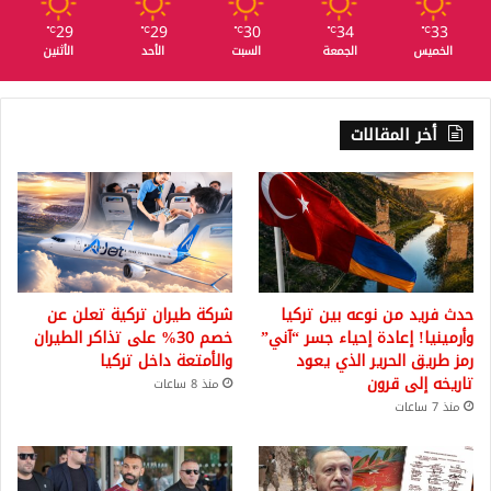
29
29
30
34
33
℃
℃
℃
℃
℃
الخميس
الجمعة
السبت
الأحد
الأثنين
أخر المقالات
حدث فريد من نوعه بين تركيا
شركة طيران تركية تعلن عن
وأرمينيا! إعادة إحياء جسر “آني”
خصم 30% على تذاكر الطيران
رمز طريق الحرير الذي يعود
والأمتعة داخل تركيا
تاريخه إلى قرون
منذ 8 ساعات
منذ 7 ساعات