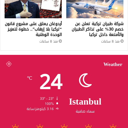
شركة طيران تركية تعلن عن
أردوغان يعلق على مشروع قانون
خصم 30% على تذاكر الطيران
“تركيا بلا إرهاب”.. خطوة لتعزيز
والأمتعة داخل تركيا
الوحدة الوطنية
منذ 8 ساعات
منذ 8 ساعات
Weather
24
℃
Istanbul
33º - 23º
100%
3.16 كيلومتر/ساعة
سماء صافية