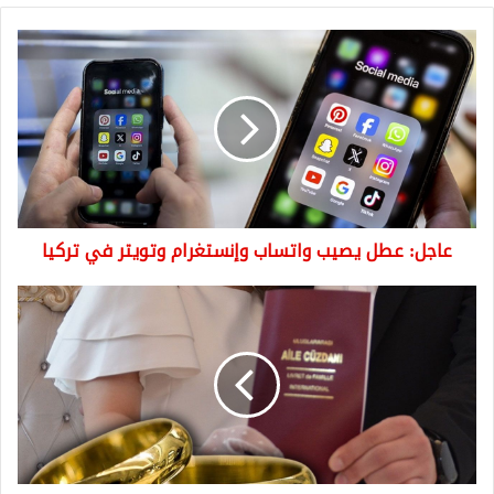
عاجل:
عطل
يصيب
واتساب
وإنستغرام
وتويتر
في
تركيا
عاجل: عطل يصيب واتساب وإنستغرام وتويتر في تركيا
عاجل:
أردوغان
يعلن
عن
بشرى
سارة
للشباب
المقبلين
على