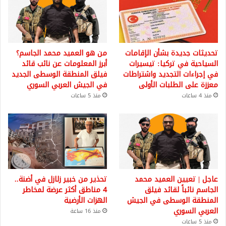
تحديثات جديدة بشأن الإقامات
من هو العميد محمد الجاسم؟
السياحية في تركيا: تيسيرات
أبرز المعلومات عن نائب قائد
في إجراءات التجديد واشتراطات
فيلق المنطقة الوسطى الجديد
معززة على الطلبات الأولى
في الجيش العربي السوري
منذ 4 ساعات
منذ 5 ساعات
عاجل | تعيين العميد محمد
تحذير من خبير زلازل في أضنة..
الجاسم نائباً لقائد فيلق
4 مناطق أكثر عرضة لمخاطر
المنطقة الوسطى في الجيش
الهزات الأرضية
العربي السوري
منذ 16 ساعة
منذ 5 ساعات