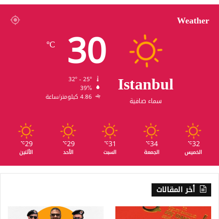
Weather
30
℃
Istanbul
32º - 25º
39%
4.86 كيلومتر/ساعة
سماء صافية
29
29
31
34
32
℃
℃
℃
℃
℃
الخميس
الجمعة
السبت
الأحد
الأثنين
أخر المقالات