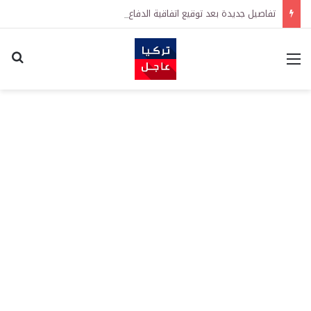
تفاصيل جديدة بعد توقيع اتفاقية الدفاع بين تركيا والسعودية وباكستان.. ما الهدف من التحالف الثلاثي؟
القائمة
اكت