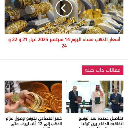
اليوم
14
سبتمبر
2025
عيار
21
أسعار الذهب مساء اليوم 14 سبتمبر 2025 عيار 21 و 22 و
و
24
22
و
24
مقالات ذات صلة
تفاصيل جديدة بعد توقيع
خبير اقتصادي يتوقع وصول غرام
اتفاقية الدفاع بين تركيا
الذهب إلى 12 ألف ليرة.. متى