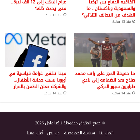
اتفاقية الدفاع بين تركيا
غرام الذهب إلى 12 ألف ليرة..
والسعودية وباكستان.. ما
متى يحدث ذلك؟
الهدف من التحالف الثلاثي؟
منذ 13 ساعة
منذ 13 ساعة
ما حقيقة الحجز على راتب محمد
ميتا تتلقى غرامة قياسية في
صلاح بعد انضمامه إلى نادي
أوروبا بسبب حماية الأطفال..
طرابزون سبور التركي
والشركة تعلن الطعن بالقرار
منذ 14 ساعة
منذ 14 ساعة
© جميع الحقوق محفوظة تركيا عاجل 2026
اتصل بنا
سياسة الخصوصية
من نحن
أعلن معنا