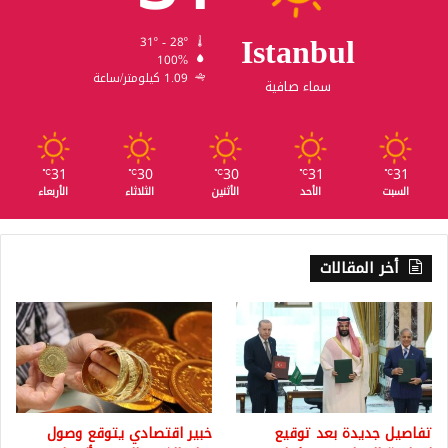
Istanbul
31º - 28º
100%
1.09 كيلومتر/ساعة
سماء صافية
31
30
30
31
31
℃
℃
℃
℃
℃
السبت
الأحد
الأثنين
الثلاثاء
الأربعاء
أخر المقالات
تفاصيل جديدة بعد توقيع
خبير اقتصادي يتوقع وصول