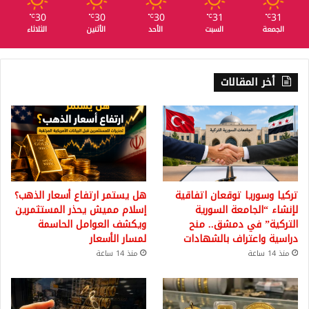
30
30
30
31
31
℃
℃
℃
℃
℃
الجمعة
السبت
الأحد
الأثنين
الثلاثاء
أخر المقالات
تركيا وسوريا توقعان اتفاقية
هل يستمر ارتفاع أسعار الذهب؟
لإنشاء “الجامعة السورية
إسلام مميش يحذر المستثمرين
التركية” في دمشق.. منح
ويكشف العوامل الحاسمة
دراسية واعتراف بالشهادات
لمسار الأسعار
منذ 14 ساعة
منذ 14 ساعة