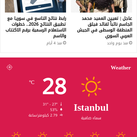
عاجل | تعيين العميد محمد
رابط نتائج التاسع في سوريا مع
الجاسم نائباً لقائد فيلق
تطبيق النتائج 2026.. خطوات
المنطقة الوسطى في الجيش
الاستعلام الرسمية برقم الاكتتاب
العربي السوري
والاسم
منذ يوم واحد
منذ 4 أيام
Weather
28
℃
Istanbul
31º - 27º
53%
2.79 كيلومتر/ساعة
سماء صافية