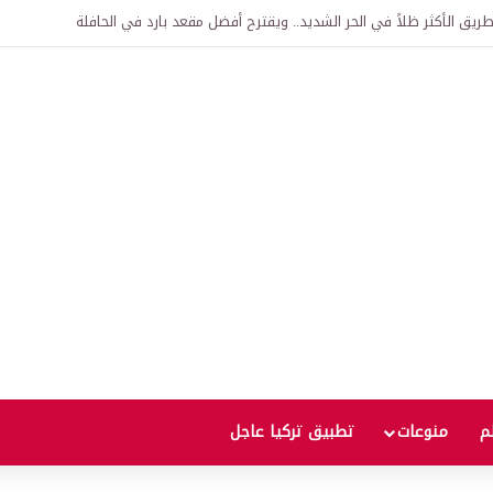
اقية لإنشاء “الجامعة السورية التركية” في دمشق.. منح دراسية واعتراف بالشهادات
لم
منوعات
تطبيق تركيا عاجل