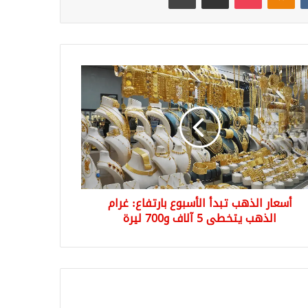
ار
هب
سبوع
فاع:
م
هب
خطى
أسعار الذهب تبدأ الأسبوع بارتفاع: غرام
ف
70
الذهب يتخطى 5 آلاف و700 ليرة
ة