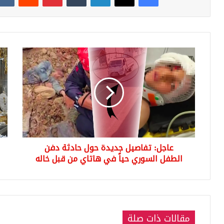
عاجل:
أسع
تفاصيل
الذ
جديدة
تبدأ
حول
الأ
حادثة
بارت
دفن
غرا
الطفل
الذ
السوري
يت
حياً
5
عاجل: تفاصيل جديدة حول حادثة دفن
في
آلا
هاتاي
الطفل السوري حياً في هاتاي من قبل خاله
و0
من
لير
قبل
خاله
مقالات ذات صلة