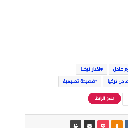
وم عاجل
اخبار تركيا
اجل تركيا
فضيحة تعليمية
نسخ الرابط
Odnoklassniki
‫Pocket
مشاركة عبر البريد
طباعة