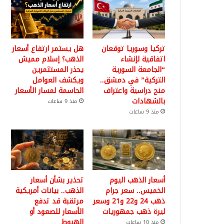
تركيا وسوريا توقعان
هل يستمر ارتفاع أسعار
اتفاقية لإنشاء
الذهب؟ إسلام مميش
“الجامعة السورية
يحذر المستثمرين
التركية” في دمشق..
ويكشف العوامل
منح دراسية واعتراف
الحاسمة لمسار الأسعار
بالشهادات
منذ 9 ساعات
منذ 9 ساعات
أسعار الذهب اليوم
تحذير بشأن أسعار
الخميس.. سعر جرام
الذهب.. بيانات أمريكية
ذهب 24 و22 و21 وسعر
مرتقبة قد تدفع
ليرة ذهب جمهوريات
الأسعار للصعود أو
الهبوط
منذ 10 ساعات