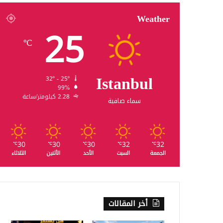
Weather
25
℃
Istanbul
32º - 25º
99%
2.28 كيلومتر/ساعة
سماء صافية
30
30
30
32
32
℃
℃
℃
℃
℃
الجمعة
السبت
الأحد
الأثنين
الثلاثاء
أخر المقالات