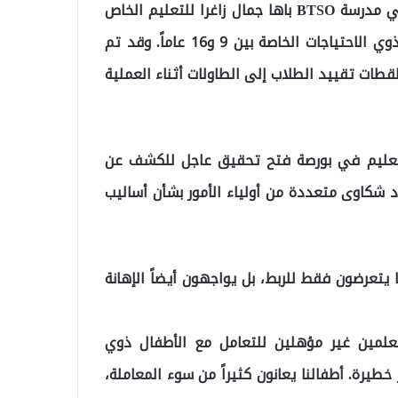
وقعت في مدرسة BTSO باها جمال زاغرا للتعليم الخاص
في منطقة عثمان غازي، وهي مدرسة مخصّصة للطلاب ذوي الاحتياجات الخاصة بين 9 و16 عاماً. وقد تم
قطات تقييد الطلاب إلى الطاولات أثناء العملية
والتعليم في بورصة فتح تحقيق عاجل للكشف عن
 شكاوى متعددة من أولياء الأمور بشأن أساليب
 يتعرضون فقط للربط، بل يواجهون أيضاً الإهانة
علمين غير مؤهلين للتعامل مع الأطفال ذوي
خطيرة. أطفالنا يعانون كثيراً من سوء المعاملة،