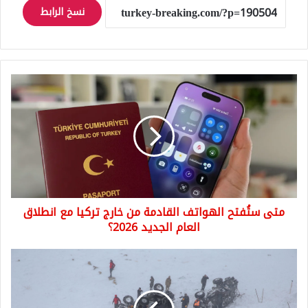
نسخ الرابط
متى
ستُفتح
الهواتف
القادمة
من
خارج
تركيا
مع
انطلاق
متى ستُفتح الهواتف القادمة من خارج تركيا مع انطلاق
العام
الجديد
العام الجديد 2026؟
2026؟
عاجل:
خطر
الانهيارات
الثلجية