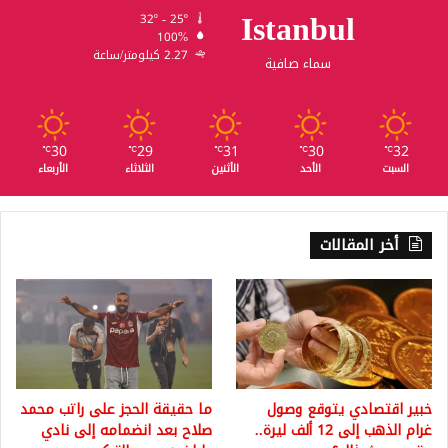
Istanbul
32º - 25º
100%
2.27 كيلومتر/ساعة
سماء صافية
30
29
31
30
32
℃
℃
℃
℃
℃
السبت
الأحد
الأثنين
الثلاثاء
الأربعاء
أخر المقالات
خبير اقتصادي يتوقع وصول
ما حقيقة الحجز على راتب محمد
غرام الذهب إلى 12 ألف ليرة..
صلاح بعد انضمامه إلى نادي