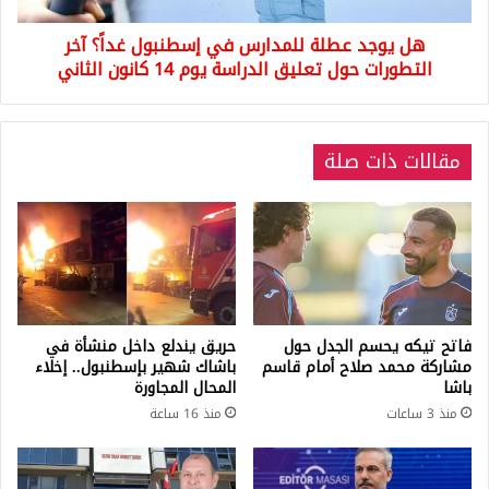
التطورات
هل يوجد عطلة للمدارس في إسطنبول غداً؟ آخر
حول
تعليق
التطورات حول تعليق الدراسة يوم 14 كانون الثاني
الدراسة
يوم
14
مقالات ذات صلة
كانون
الثاني
فاتح تيكه يحسم الجدل حول
حريق يندلع داخل منشأة في
مشاركة محمد صلاح أمام قاسم
باشاك شهير بإسطنبول.. إخلاء
باشا
المحال المجاورة
منذ 3 ساعات
منذ 16 ساعة