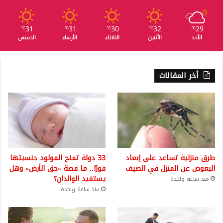
31
31
30
32
29
℃
℃
℃
℃
℃
الأحد
الأثنين
الثلاثاء
الأربعاء
الخميس
أخر المقالات
طرق منزلية تساعد على إبعاد
33 دولة تمنح المولود جنسيتها
البعوض عن المنزل في الصيف
فورًا.. ما قصة «حق الأرض» وهل
يستفيد الوالدان؟
منذ ساعة واحدة
منذ ساعة واحدة