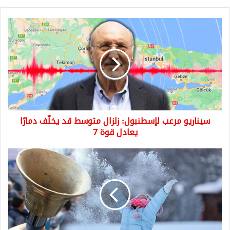
سيناريو
مرعب
لإسطنبول:
زلزال
متوسط
قد
يخلّف
دمارًا
يعادل
سيناريو مرعب لإسطنبول: زلزال متوسط قد يخلّف دمارًا
قوة
7
يعادل قوة 7
هل
يوجد
عطلة
للمدارس
في
إسطنبول
غداً؟
آخر