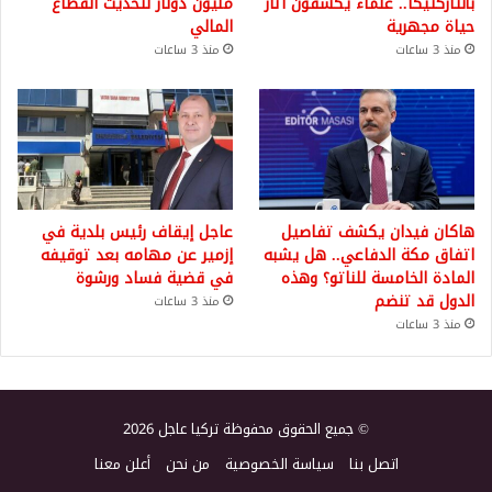
بأنتاركتيكا.. علماء يكشفون آثار
مليون دولار لتحديث القطاع
حياة مجهرية
المالي
منذ 3 ساعات
منذ 3 ساعات
هاكان فيدان يكشف تفاصيل
عاجل إيقاف رئيس بلدية في
اتفاق مكة الدفاعي.. هل يشبه
إزمير عن مهامه بعد توقيفه
المادة الخامسة للناتو؟ وهذه
في قضية فساد ورشوة
الدول قد تنضم
منذ 3 ساعات
منذ 3 ساعات
© جميع الحقوق محفوظة تركيا عاجل 2026
اتصل بنا
سياسة الخصوصية
من نحن
أعلن معنا