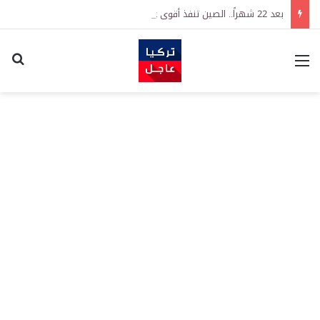
بعد 22 شهراً.. الصين تنفذ أقوى عملية شراء للذهب منذ أكتوبر 2023
القائمة
اكت