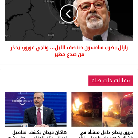
سامسون
منتصف
الليل…
وناجي
غورور:
يحذر
من
زلزال يضرب سامسون منتصف الليل… وناجي غورور: يحذر
صدع
خطير
من صدع خطير
مقالات ذات صلة
حريق يندلع داخل منشأة في
هاكان فيدان يكشف تفاصيل