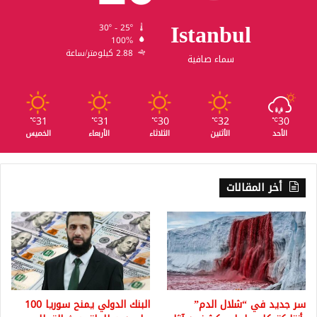
Istanbul
30º - 25º
100%
2.88 كيلومتر/ساعة
سماء صافية
31
31
30
32
30
℃
℃
℃
℃
℃
الأحد
الأثنين
الثلاثاء
الأربعاء
الخميس
أخر المقالات
سر جديد في “شلال الدم”
البنك الدولي يمنح سوريا 100