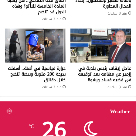
باشاك شهير بإسطنبول.. إخلاء
اتفاق مكة الدفاعي.. هل يشبه
المحال المجاورة
المادة الخامسة للناتو؟ وهذه
الدول قد تنضم
منذ 3 ساعات
منذ 3 ساعات
عاجل إيقاف رئيس بلدية في
حرارة قياسية في أضنة.. أسفلت
إزمير عن مهامه بعد توقيفه
بدرجة 200 مئوية وبيضة تنضج
في قضية فساد ورشوة
خلال دقائق
منذ 3 ساعات
منذ 3 ساعات
Weather
26
℃