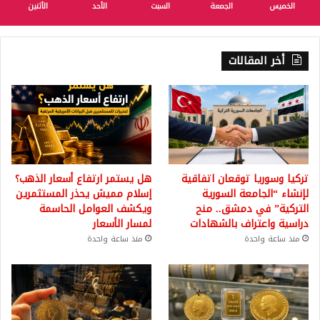
الخميس
الجمعة
السبت
الأحد
الأثنين
أخر المقالات
تركيا وسوريا توقعان اتفاقية
هل يستمر ارتفاع أسعار الذهب؟
لإنشاء “الجامعة السورية
إسلام مميش يحذر المستثمرين
التركية” في دمشق.. منح
ويكشف العوامل الحاسمة
دراسية واعتراف بالشهادات
لمسار الأسعار
منذ ساعة واحدة
منذ ساعة واحدة