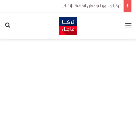
تركيا وسوريا توقعان اتفاقية لإنشاء “الجامعة السورية التركية” في دمشق.. منح دراسية واعتراف بالشهادات
القائمة
اكت