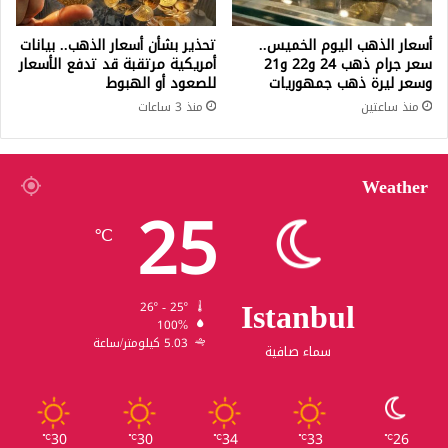
أسعار الذهب اليوم الخميس..
تحذير بشأن أسعار الذهب.. بيانات
سعر جرام ذهب 24 و22 و21
أمريكية مرتقبة قد تدفع الأسعار
وسعر ليرة ذهب جمهوريات
للصعود أو الهبوط
منذ ساعتين
منذ 3 ساعات
Weather
25
℃
Istanbul
26º - 25º
100%
5.03 كيلومتر/ساعة
سماء صافية
30
30
34
33
26
℃
℃
℃
℃
℃