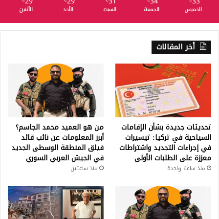
29
29
31
34
33
℃
℃
℃
℃
℃
الخميس
الجمعة
السبت
الأحد
الأثنين
أخر المقالات
تحديثات جديدة بشأن الإقامات
من هو العميد محمد الجاسم؟
السياحية في تركيا: تيسيرات
أبرز المعلومات عن نائب قائد
في إجراءات التجديد واشتراطات
فيلق المنطقة الوسطى الجديد
معززة على الطلبات الأولى
في الجيش العربي السوري
منذ ساعة واحدة
منذ ساعتين