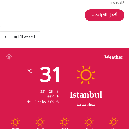
فلاديمير…
أكمل القراءة »
الصفحة التالية
Weather
31
℃
Istanbul
33º - 25º
66%
3.69 كيلومتر/ساعة
سماء صافية