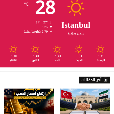
28
℃
Istanbul
31º - 27º
53%
2.79 كيلومتر/ساعة
سماء صافية
30
30
30
31
31
℃
℃
℃
℃
℃
الجمعة
السبت
الأحد
الأثنين
الثلاثاء
أخر المقالات