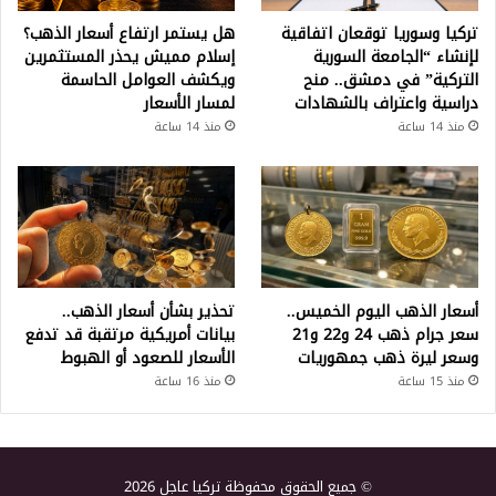
تركيا وسوريا توقعان اتفاقية
هل يستمر ارتفاع أسعار الذهب؟
لإنشاء “الجامعة السورية
إسلام مميش يحذر المستثمرين
التركية” في دمشق.. منح
ويكشف العوامل الحاسمة
دراسية واعتراف بالشهادات
لمسار الأسعار
منذ 14 ساعة
منذ 14 ساعة
أسعار الذهب اليوم الخميس..
تحذير بشأن أسعار الذهب..
سعر جرام ذهب 24 و22 و21
بيانات أمريكية مرتقبة قد تدفع
وسعر ليرة ذهب جمهوريات
الأسعار للصعود أو الهبوط
منذ 15 ساعة
منذ 16 ساعة
© جميع الحقوق محفوظة تركيا عاجل 2026