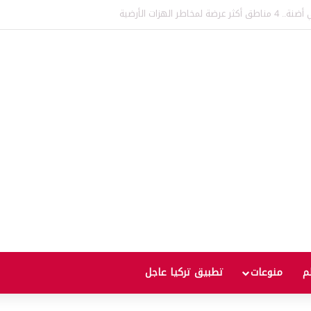
ركيا وأرمينيا! إعادة إحياء جسر “آني” رمز طريق الحرير الذي يعود تاريخه إلى قرون
لم
منوعات
تطبيق تركيا عاجل