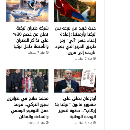
حدث فريد من نوعه بين
شركة طيران تركية
تركيا وأرمينيا! إعادة
تعلن عن خصم 30%
إحياء جسر “آني” رمز
على تذاكر الطيران
طريق الحرير الذي يعود
والأمتعة داخل تركيا
تاريخه إلى قرون
منذ 7 ساعات
منذ 7 ساعات
أردوغان يعلق على
محمد صلاح في طرابزون
مشروع قانون “تركيا بلا
سبور التركي.. موعد
إرهاب”.. خطوة لتعزيز
حفل التوقيع الرسمي
الوحدة الوطنية
والساعة والمكان
منذ 8 ساعات
منذ 8 ساعات