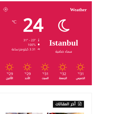
Weather
24
℃
Istanbul
31º - 23º
100%
3.31 كيلومتر/ساعة
سماء صافية
29
29
31
32
31
℃
℃
℃
℃
℃
الخميس
الجمعة
السبت
الأحد
الأثنين
أخر المقالات