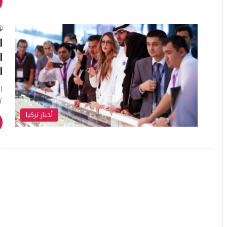
ا
ا
ا
ا
ت
أخبار تركيا