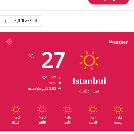
الصفحة التالية
Weather
27
℃
Istanbul
32º - 27º
50%
3.92 كيلومتر/ساعة
سماء صافية
30
30
30
31
32
℃
℃
℃
℃
℃
الجمعة
السبت
الأحد
الأثنين
الثلاثاء