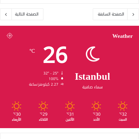
الصفحة السابقة
الصفحة التالية
Weather
26
℃
Istanbul
32º - 25º
100%
2.27 كيلومتر/ساعة
سماء صافية
30
29
31
30
32
℃
℃
℃
℃
℃
السبت
الأحد
الأثنين
الثلاثاء
الأربعاء