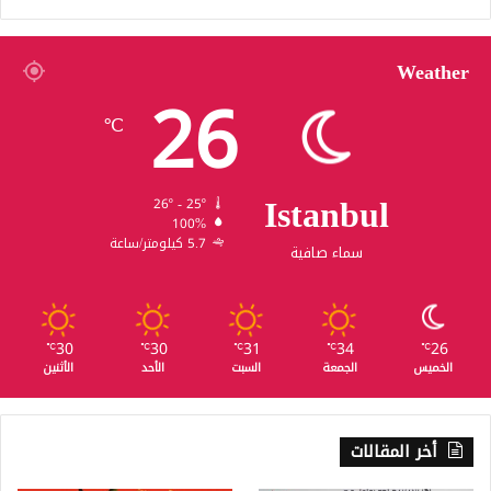
Weather
26
℃
Istanbul
26º - 25º
100%
5.7 كيلومتر/ساعة
سماء صافية
30
30
31
34
26
℃
℃
℃
℃
℃
الخميس
الجمعة
السبت
الأحد
الأثنين
أخر المقالات