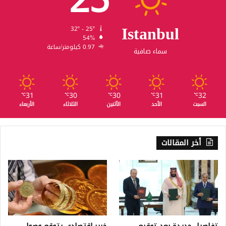
25
Istanbul
32º - 25º
54%
0.97 كيلومتر/ساعة
سماء صافية
31
30
30
31
32
℃
℃
℃
℃
℃
السبت
الأحد
الأثنين
الثلاثاء
الأربعاء
أخر المقالات