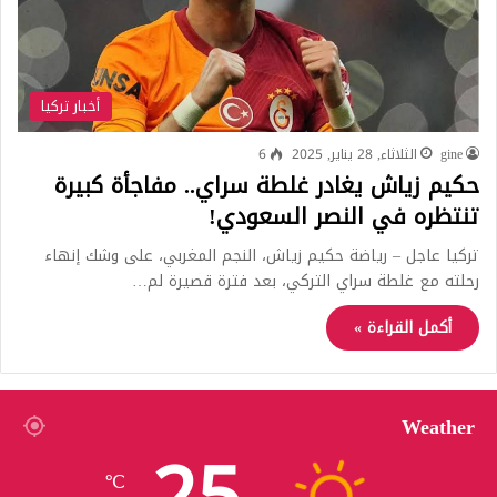
أخبار تركيا
gine
الثلاثاء, 28 يناير, 2025
6
حكيم زياش يغادر غلطة سراي.. مفاجأة كبيرة
تنتظره في النصر السعودي!
تركيا عاجل – رياضة حكيم زياش، النجم المغربي، على وشك إنهاء
رحلته مع غلطة سراي التركي، بعد فترة قصيرة لم…
أكمل القراءة »
Weather
℃