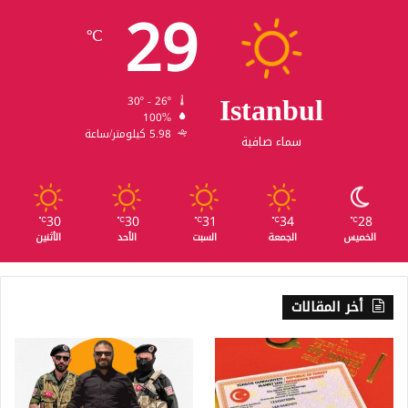
29
℃
Istanbul
30º - 26º
100%
5.98 كيلومتر/ساعة
سماء صافية
30
30
31
34
28
℃
℃
℃
℃
℃
الخميس
الجمعة
السبت
الأحد
الأثنين
أخر المقالات