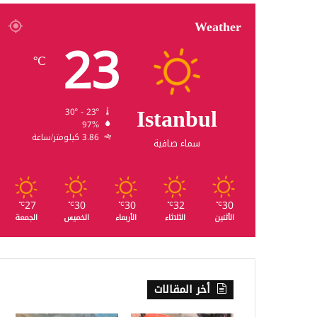
Weather
23
℃
Istanbul
30º - 23º
97%
3.86 كيلومتر/ساعة
سماء صافية
27
30
30
32
30
℃
℃
℃
℃
℃
الأثنين
الثلاثاء
الأربعاء
الخميس
الجمعة
أخر المقالات