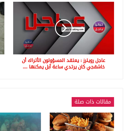
عاجل
الس
رويترز
التر
:
تفر
يعتقد
غرا
المسؤولون
مال
الأتراك
بعش
أن
الآ
خاشقجي
على
كان
رجل
عاجل رويترز : يعتقد المسؤولون الأتراك أن
يرتدي
سو
ساعة
خاشقجي كان يرتدي ساعة آبل يمكنها ....
وال
آبل
.
يمكنها
....
مقالات ذات صلة