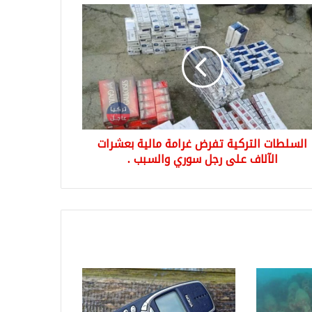
لطات
كية
ض
مة
ية
رات
لاف
السلطات التركية تفرض غرامة مالية بعشرات
ري
سبب
الآلاف على رجل سوري والسبب .