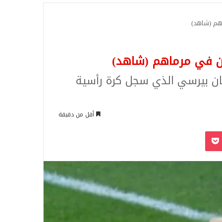
للبحث
اهم (شاهد)
ون في مرماهم (شاهد)
ان بيرسي الذي سجل كرة رأسية
أقل من دقيقة
‫Pocket
Odnoklassn