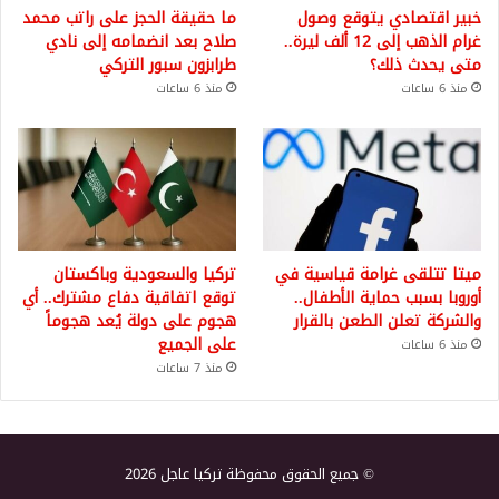
خبير اقتصادي يتوقع وصول
ما حقيقة الحجز على راتب محمد
غرام الذهب إلى 12 ألف ليرة..
صلاح بعد انضمامه إلى نادي
متى يحدث ذلك؟
طرابزون سبور التركي
منذ 6 ساعات
منذ 6 ساعات
ميتا تتلقى غرامة قياسية في
تركيا والسعودية وباكستان
أوروبا بسبب حماية الأطفال..
توقع اتفاقية دفاع مشترك.. أي
والشركة تعلن الطعن بالقرار
هجوم على دولة يُعد هجوماً
على الجميع
منذ 6 ساعات
منذ 7 ساعات
© جميع الحقوق محفوظة تركيا عاجل 2026