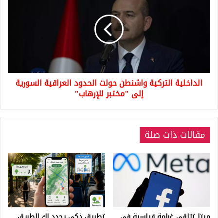
التركية
واشنطن
حولت
الحدود
العراقية
السورية
إلى
"مختبر
الداخلية التركية واشنطن حولت الحدود العراقية السورية
للإرهاب"
إلى "مختبر للإرهاب"
مقالات ذات صلة
ميتا تتلقى غرامة قياسية في
تطبيق ذكي يحدد لك الطريق