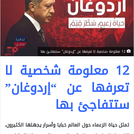
12 معلومة شخصية لا تعرفها عن “إردوغان” ستتفاجئ بها
12 معلومة شخصية لا
تعرفها عن “إردوغان”
ستتفاجئ بها
تمثل حياة الزعماء حول العالم خبايا وأسرار يجهلها الكثيرون،