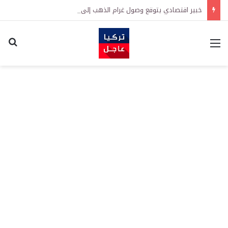
خبير اقتصادي يتوقع وصول غرام الذهب إلى 12 ألف ليرة.. متى يحدث ذلك؟
القائمة
اكت