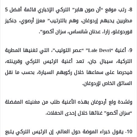
8- رتب موقع “آن صون هابر” التركي الإخباري قائمة أفضل 5
مطربين يحبهم إردوغان، وهم بالترتيب” معزز أرصوي، جنكيز
قوردوغلو، زارا، عدنان شانساس، سزان أكصو”.
9- أغنية “Lale Devri” “عصر التوليب”، التي تغنيها المطربة
التركية، سيبال جان، تعد أغنية الرئيس التركي وقرينته،
فيحرصا على سماعها خلال ركوبهم السيارة، بحسب ما نقل
السائق الخاص لإردوغان.
ولشدة ولع أردوغان بهذه الأغنية طلب من مغنيته المفضلة
“سزان أكصو” غنائها خلال إحدى الحفلات.
10- يقول خبراء الموضة حول العالم، إن الرئيس التركي يتبع