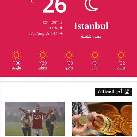
26
℃
Istanbul
32º - 25º
100%
1.44 كيلومتر/ساعة
سماء صافية
30
29
30
31
32
℃
℃
℃
℃
℃
السبت
الأحد
الأثنين
الثلاثاء
الأربعاء
أخر المقالات