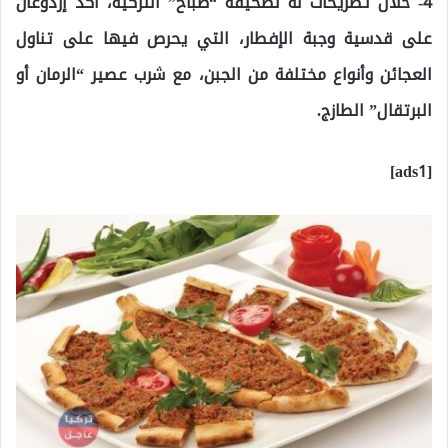
4- خلال تصريحات له لصحيفة “صباح” التركية، أكد إردوغان
على قدسية وجبة الإفطار، التي يحرص فيها على تناول
العجائن وأنواع مختلفة من الجبن، مع شرب عصير “الرمان أو
البرتقال” الطازج.
[ads1]