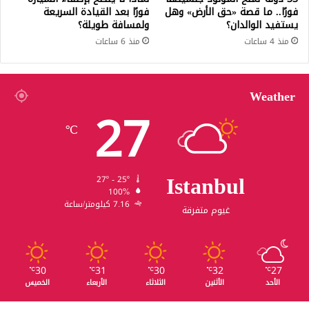
فورًا.. ما قصة «حق الأرض» وهل
فورًا بعد القيادة السريعة
يستفيد الوالدان؟
ولمسافة طويلة؟
منذ 4 ساعات
منذ 6 ساعات
Weather
27
℃
Istanbul
27º - 25º
100%
7.16 كيلومتر/ساعة
غيوم متفرقة
30
31
30
32
27
℃
℃
℃
℃
℃
الأحد
الأثنين
الثلاثاء
الأربعاء
الخميس