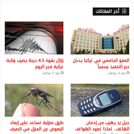
أخر المقالات
العفو الجامعي في تركيا يدخل
زلزال بقوة 4.5 درجة يضرب ولاية
حيز التنفيذ رسمياً
تركية فجر اليوم
منذ 3 ساعات
منذ 3 ساعات
جيل زد يهرب من إدمان
طرق منزلية تساعد على إبعاد
الهاتف.. لماذا تعود الهواتف
البعوض عن المنزل في الصيف