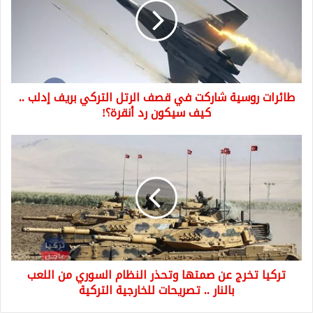
في
قصف
الرتل
التركي
بريف
إدلب
طائرات روسية شاركت في قصف الرتل التركي بريف إدلب ..
..
كيف
كيف سيكون رد أنقرة؟!
سيكون
رد
تركيا
أنقرة؟!
تخرج
عن
صمتها
وتحذر
النظام
السوري
من
اللعب
تركيا تخرج عن صمتها وتحذر النظام السوري من اللعب
بالنار
..
بالنار .. تصريحات للخارجية التركية
تصريحات