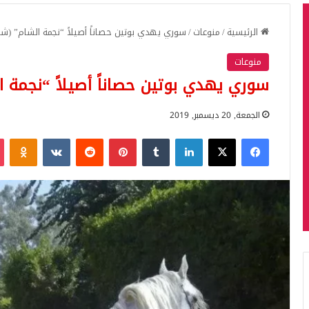
الرئيسية
/
منوعات
/
سوري يهدي بوتين حصاناً أصيلاً “نجمة الشام” (شا
منوعات
سوري يهدي بوتين حصاناً أصيلاً “نجمة ا
الجمعة, 20 ديسمبر, 2019
فيسبوك
‫X
لينكدإن
بينتيريست
iki