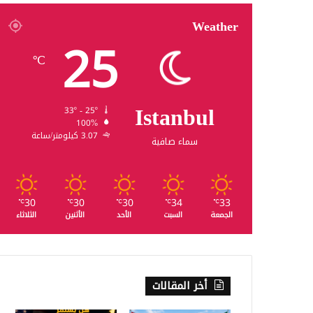
Weather
25
℃
Istanbul
33º - 25º
100%
3.07 كيلومتر/ساعة
سماء صافية
30
30
30
34
33
℃
℃
℃
℃
℃
الجمعة
السبت
الأحد
الأثنين
الثلاثاء
أخر المقالات