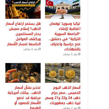
تركيا وسوريا توقعان
هل يستمر ارتفاع أسعار
اتفاقية لإنشاء
الذهب؟ إسلام مميش
“الجامعة السورية
يحذر المستثمرين
التركية” في دمشق..
ويكشف العوامل
منح دراسية واعتراف
الحاسمة لمسار الأسعار
بالشهادات
منذ 6 ساعات
منذ 5 ساعات
أسعار الذهب اليوم
تحذير بشأن أسعار
الخميس.. سعر جرام
الذهب.. بيانات أمريكية
ذهب 24 و22 و21 وسعر
مرتقبة قد تدفع
ليرة ذهب جمهوريات
الأسعار للصعود أو
الهبوط
منذ 7 ساعات