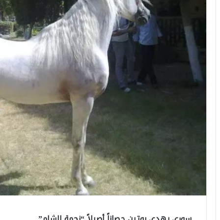
سوري يهدي بوتين حصاناً أصيلاً “نجمة الشام”