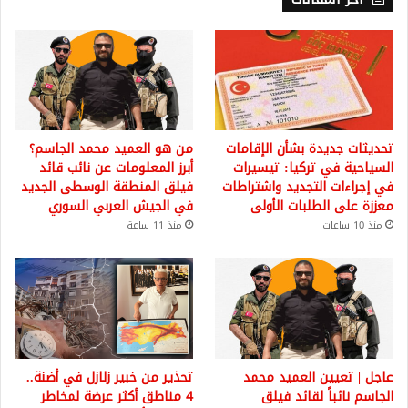
تحديثات جديدة بشأن الإقامات
من هو العميد محمد الجاسم؟
السياحية في تركيا: تيسيرات
أبرز المعلومات عن نائب قائد
في إجراءات التجديد واشتراطات
فيلق المنطقة الوسطى الجديد
معززة على الطلبات الأولى
في الجيش العربي السوري
منذ 10 ساعات
منذ 11 ساعة
عاجل | تعيين العميد محمد
تحذير من خبير زلازل في أضنة..
الجاسم نائباً لقائد فيلق
4 مناطق أكثر عرضة لمخاطر