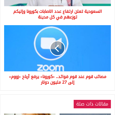
توزعهم
في
السعودية تعلن ارتفاع عدد الاصابات بكورونا وإليكم
كل
مدينة
توزعهم في كل مدينة
مصائب
قوم
عند
قوم
فوائد..
«كورونا»
يرفع
أرباح
«زووم»
مصائب قوم عند قوم فوائد.. «كورونا» يرفع أرباح «زووم»
إلى
27
إلى 27 مليون دولار
مليون
دولار
مقالات ذات صلة