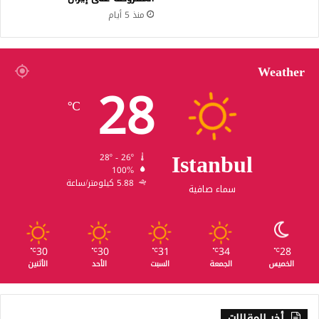
منذ 5 أيام
Weather
28
℃
Istanbul
28º - 26º
100%
5.88 كيلومتر/ساعة
سماء صافية
30
30
31
34
28
℃
℃
℃
℃
℃
الخميس
الجمعة
السبت
الأحد
الأثنين
أخر المقالات