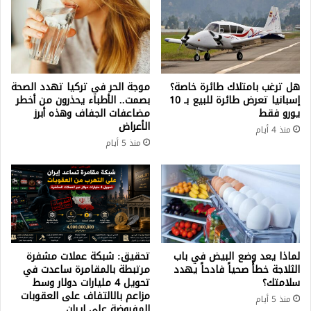
هل ترغب بامتلاك طائرة خاصة؟
موجة الحر في تركيا تهدد الصحة
إسبانيا تعرض طائرة للبيع بـ 10
بصمت.. الأطباء يحذرون من أخطر
يورو فقط
مضاعفات الجفاف وهذه أبرز
الأعراض
منذ 4 أيام
منذ 5 أيام
لماذا يعد وضع البيض في باب
تحقيق: شبكة عملات مشفرة
الثلاجة خطأً صحياً فادحاً يهدد
مرتبطة بالمقامرة ساعدت في
سلامتك؟
تحويل 4 مليارات دولار وسط
مزاعم بالالتفاف على العقوبات
منذ 5 أيام
المفروضة على إيران