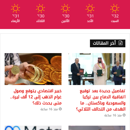
31
30
30
31
32
℃
℃
℃
℃
℃
السبت
الأحد
الأثنين
الثلاثاء
الأربعاء
أخر المقالات
تفاصيل جديدة بعد توقيع
خبير اقتصادي يتوقع وصول
اتفاقية الدفاع بين تركيا
غرام الذهب إلى 12 ألف ليرة..
والسعودية وباكستان.. ما
متى يحدث ذلك؟
الهدف من التحالف الثلاثي؟
منذ 16 ساعة
منذ 16 ساعة