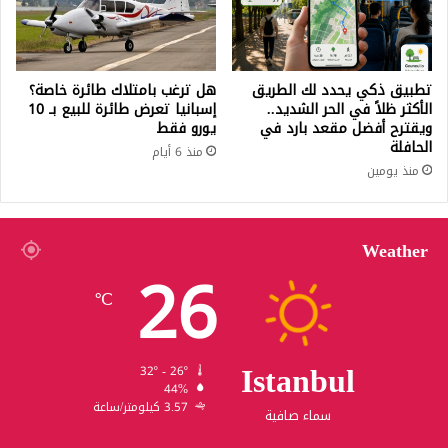
تطبيق ذكي يحدد لك الطريق
هل ترغب بامتلاك طائرة خاصة؟
الأكثر ظلاً في الحر الشديد..
إسبانيا تعرض طائرة للبيع بـ 10
ويقترح أفضل مقعد بارد في
يورو فقط
الحافلة
منذ 6 أيام
منذ يومين
Weather
26
℃
Istanbul
32º - 26º
44%
3.57 كيلومتر/ساعة
سماء صافية