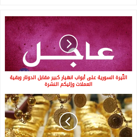
اللّيرة
السورية
على
أبواب
انهيار
كبير
مقابل
الدولار
وبقية
اللّيرة السورية على أبواب انهيار كبير مقابل الدولار وبقية
العملات
وإليكم
العملات وإليكم النشرة
النشرة
اسعار
غرام
الذهب
في
تركيا
عيار
24