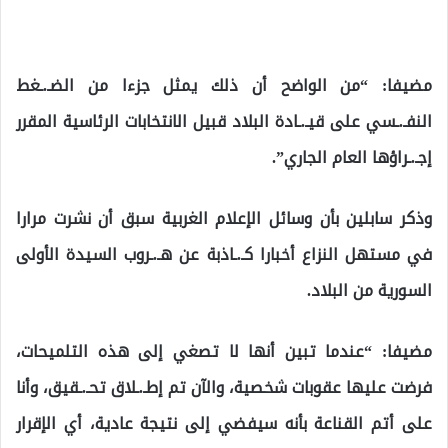
مضيفا: “من الواضح أن ذلك يمثل جزءا من الضـ.ـغط
النفـ.ـسي على قيـ.ـادة البلاد قبيل الانتخابات الرئاسية المقرر
إجـ.ـراؤها العام الجاري”.
وذكر سابلين بأن وسائل الإعلام الغربية سبق أن نشرت مرارا
في مستهل النزاع أخبارا كـ.ـاذبة عن هـ.ـروب السيدة الأولى
السورية من البلاد.
مضيفا: “عندما تبين أنها لا تصغي إلى هذه التلميحات،
فرضت عليها عقوبات شخصية، والآن تم إطـ.ـلاق تحـ.ـقيق، وأنا
على أتم القناعة بأنه سيفضي إلى نتيجة عادية، أي الإقرار