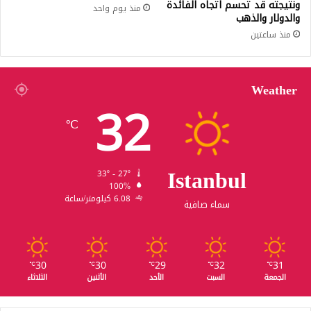
ونتيجته قد تحسم اتجاه الفائدة
منذ يوم واحد
والدولار والذهب
منذ ساعتين
Weather
32
℃
Istanbul
33º - 27º
100%
6.08 كيلومتر/ساعة
سماء صافية
30
30
29
32
31
℃
℃
℃
℃
℃
الجمعة
السبت
الأحد
الأثنين
الثلاثاء