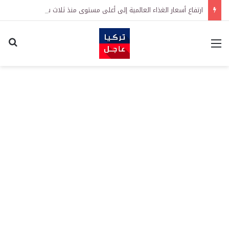
ارتفاع أسعار الغذاء العالمية إلى أعلى مستوى منذ ثلاث سنوات يثير مخاوف من موجة غلاء جديدة
القائمة
اكت