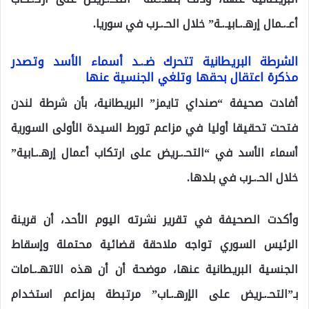
أعـ.ـمال إرهـ.ـابيـ.ـة” خلال الحـ.ـرب في سوريا.
الشرطة البريطانية تتحرك ضـ.ـد أسماء الأسد وتصدر
مذكرة اعتقال بحقها وتلغي الجنسية عنها
أفادت صحيفة “صنداي تايمز” البريطانية، بأن شرطة لندن
فتحت تحقيقا أوليا في مزاعم تورط السيدة الأولى السورية
أسماء الأسد في “التحـ.ـريض على ارتكاب أعمال إرهـ.ـابية”
خلال الحـ.ـرب في بلدها.
وأكدت الصحيفة في تقرير نشرته اليوم الأحد، أن قرينة
الرئيس السوري تواجه ملاحقة قضائية محتملة وإسقاط
الجنسية البريطانية عنها، موضحة أن أن هذه الاتهـ.ـامات
بـ”التحـ.ـريض على الإرهـ.ـاب” مرتبطة بمزاعم استخدام