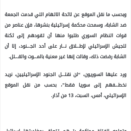
وبحسب ما نقل الموقع عن لائحة الاتهام التي قدمت الجمعة
ضد الشابة، وسمحت محكمة إسرائيلية بنشرها، فإن عناصر من
قوات النظام السوري طلبوا منها أن تقودهم إلى ثكنة
للجيش الإسرائيلي لإطـ.ـلاق نـ.ـار على أحد الجـ.ـنود، إلا أن
الشابة رفضت ذلك، وقالت إنها غير معنية بالمـ.ـوت والقـ.ـتل.
ورد عليها السوريون، “لن نقتـ.ـل الجنود الإسرائيليين، نريد
نخطـ.ـفهم إلى سوريا فقط”، بحسب من نقل الموقع
الإسرائيلي، أمس، السبت، 13 من آذار.