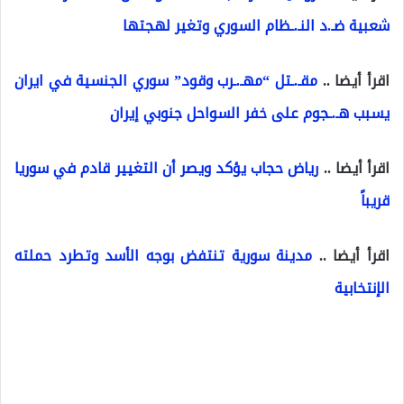
شعبية ضـ.د النـ.ـظام السوري وتغير لهجتها
اقرأ أيضا ..
مقـ.ـتل “مهـ.ـرب وقود” سوري الجنسية في ايران
يسبب هـ.ـجوم على خفر السواحل جنوبي إيران
اقرأ أيضا ..
رياض حجاب يؤكد ويصر أن التغيير قادم في سوريا
قريباً
اقرأ أيضا ..
مدينة سورية تنتفض بوجه الأسد وتطرد حملته
الإنتخابية