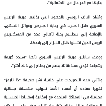
بذنبها مع قدر عال من الاحتمالية”.
وأشاد النائب الروسي بالجهود التي بذلتها قرينة الرئيس
السوري خلال الحـ.ـرب في رعاية الجـ.ـرحى وعوائل القـ.ـتلى،
بالإضافة إلى تنظـ.ـيم رحلة لأهالي عدد من العسكـ.ـريين
الروس الذين قتـ.ـلوا خلال النـ.ـزاع إلى بلادها.
ووصف سابلين قرينة الرئيس السوري بأنها “سيدة كريمة
وشجاعة تؤدي عملا هائلا بدعم من يحتاج إلى ذلك أكثر”.
وتأتي هذه التصريحات على خلفية نشر صحيفة “ذا تايمز”
تقريرا مفاده أن أسماء الأسد تـ.ـواجه ملاحـ.ـقة جـ.ـنائية
محتملة في المملكة المتحدة مع إمكانية إسقـ.ـاط الجنسـ.ـية
البريطانية عنها، وذلك بتهـ.ـمة “التحـ.ـريض على ارتـ.ـكاب