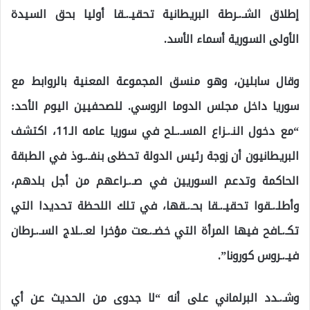
إطلاق الشـ.ـرطة البريطانية تحقيـ.ـقا أوليا بحق السيدة
الأولى السورية أسماء الأسد.
وقال سابلين، وهو منسق المجموعة المعنية بالروابط مع
سوريا داخل مجلس الدوما الروسي. للصحفيين اليوم الأحد:
“مع دخول النـ.ـزاع المسـ.ـلح في سوريا عامه الـ11، اكتشف
البريطانيون أن زوجة رئيس الدولة تحظى بنفـ.ـوذ في الطبقة
الحاكمة وتدعم السوريين في صـ.ـراعهم من أجل بلدهم،
وأطلـ.ـقوا تحقيـ.ـقا بحـ.ـقها، في تلك اللحظة تحديدا التي
تكـ.ـافح فيها المرأة التي خضـ.ـعت مؤخرا لعـ.ـلاج السـ.ـرطان
فيـ.ـروس كورونا”.
وشـ.ـدد البرلماني على أنه “لا جدوى من الحديث عن أي