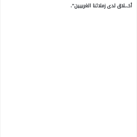
أخـ.ـلاق لدى زملائنا الغربيين”.