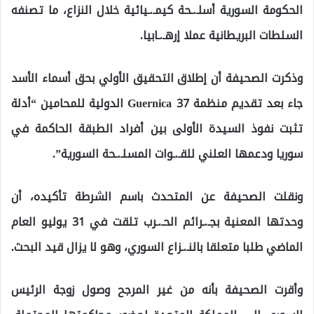
الحكومة السورية أسلـ.ـحة كيمـ.ـيائية خلال النزاع، ما تصنفه
السلطات البريطانية عملا إرهـ.ـابيا.
وذكرت الصحيفة أن إطلاق التحقيق الأولي بحق أسماء الأسد
جاء بعد تقديم منظمة Guernica 37 الدولية للمحامين “أدلة
تثبت نفوذ السيدة الأولى بين أفراد الطبقة الحاكمة في
سوريا ودعمها العلني للقـ.ـوات المسلـ.ـحة السورية”.
ونقلت الصحيفة عن المتحدث باسم الشرطة تأكيده، أن
وحدتها المعنية بجـ.ـرائم الحـ.ـرب تلقت في 31 يوليو العام
الماضي طلبا متعلقا بالنـ.ـزاع السوري، وهو لا يزال قيد البحث.
وأقرت الصحيفة بأنه من غير المرجح وصول زوجة الرئيس