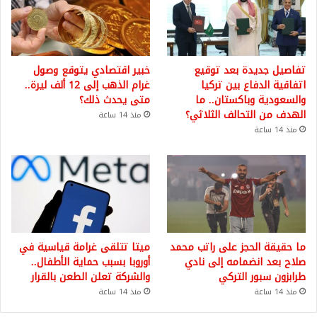
تفاصيل جديدة بعد توقيع
خبير اقتصادي يتوقع وصول
اتفاقية الدفاع بين تركيا
غرام الذهب إلى 12 ألف ليرة..
والسعودية وباكستان.. ما
متى يحدث ذلك؟
الهدف من التحالف الثلاثي؟
منذ 14 ساعة
منذ 14 ساعة
ما حقيقة الحجز على راتب محمد
ميتا تتلقى غرامة قياسية في
صلاح بعد انضمامه إلى نادي
أوروبا بسبب حماية الأطفال..
طرابزون سبور التركي
والشركة تعلن الطعن بالقرار
منذ 14 ساعة
منذ 14 ساعة