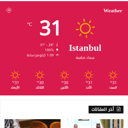
Weather
31
℃
Istanbul
31º - 28º
100%
1.09 كيلومتر/ساعة
سماء صافية
31
30
30
31
31
℃
℃
℃
℃
℃
السبت
الأحد
الأثنين
الثلاثاء
الأربعاء
أخر المقالات